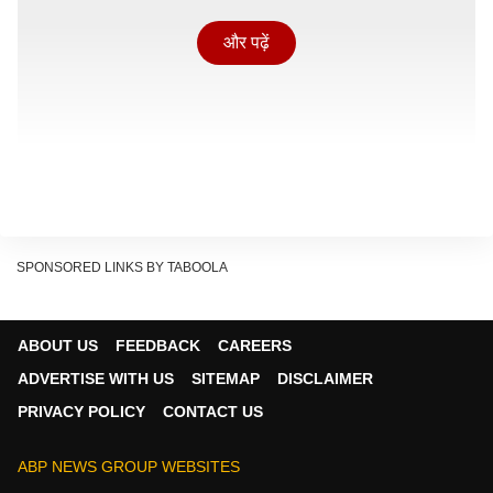
और पढ़ें
SPONSORED LINKS BY TABOOLA
ABOUT US
FEEDBACK
CAREERS
मेलोनी कभी ट्रंप की करीबी सहयोगी मानी जाती थीं, लेकिन पिछले
ADVERTISE WITH US
SITEMAP
DISCLAIMER
महीने तब दोनों देशों के बीच रिश्ते खराब हो गए, जब ट्रंप ने बयान
PRIVACY POLICY
CONTACT US
दिया कि फ्रांस में G7 समिट के दौरान मेलोनी ने उनके साथ फोटो
खिंचवाने के लिए मिन्नतें की थीं. मेलोनी ने ट्रंप के इस दावे का खंडन
ABP NEWS GROUP WEBSITES
किया और ट्रंप पर कहानी गढ़ने का आरोप लगाया. इतना ही नहीं