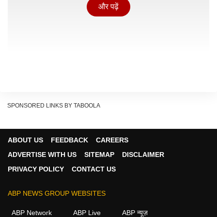
और पढ़ें
SPONSORED LINKS BY TABOOLA
ABOUT US
FEEDBACK
CAREERS
ADVERTISE WITH US
SITEMAP
DISCLAIMER
दो साल में सरकारी स्कूलों के 86 लाख छात्र कम हुए
PRIVACY POLICY
CONTACT US
Show Quick Read
ABP NEWS GROUP WEBSITES
Key points generated by AI, verified by newsroom
ABP Network
ABP Live
ABP न्यूज़