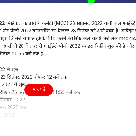
ा
मध्य प्रदेश
इंडिया
स्पोर्
22
: मेडिकल काउंसलिंग कमेटी (MCC) 23 सितंबर, 2022 यानी कल एनईईट
ै. नीट पीजी 2022 काउंसलिंग का रिजल्ट 28 सितंबर को आने वाला है. आवेदन प्र
हर 12 बजे समाप्त होगी. पेमेंट करने का लिंक कल रात 8 बजे तक mcc.nic
ीपुर और दतिया कैसे हारी
दतिया उपचुनाव: BJP के
'अभिजीत दीपके को तुरंत
जब 
टी, एमसीसी 20 सितंबर से एनईईटी पीजी 2022 च्वाइस फिलिंग शुरू की है औ
 समझें पार्टी का क्या है
आशुतोष तिवारी ने लगाए
गिरफ्तार किया जाए', किसने
जर्स
लिसिस
वुड
भीतरघात के आरोप, बोले-
मध्य प्रदेश
दी दिल्ली पुलिस को लिखित
विश्व
के ल
उत्तर
ितंबर 11:55 बजे तक है.
'मैं अनजान नहीं हूं'
शिकायत?
किस्
022 से शुरू
ख - 23 सितंबर, 2022 दोपहर 12 बजे तक
, 2022 से शुरू
और पढ़ें
को भी ‘स्पाइडर मैन’ ने
दतिया की सियासत में मौजूद
'एयरपोर्ट से सीधे फांसी...'
ारीख - 25 सितंबर, 2022 रात 11:55 बजे तक
ार की कमाई, जानें-
दिग्विजय सिंह! क्या अब भी
शेख हसीना की वतन वापसी
विधा
4 सितंबर, 2022
करोड़ से रह गई कितनी
प्रासंगिक कांग्रेस के 'बुजुर्ग'?
की इच्छा पर नाहिद इस्लाम की
चढ़ा
धमकी
बीज
ितंबर, 2022 तक
नारे
बर, 2022
 2022 से 4 अक्टूबर, 2022 तक
आवेदन