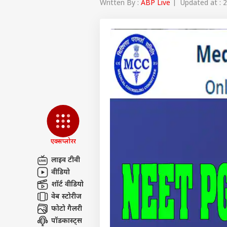
Written By :
ABP Live
| Updated at : 2
एक्सप्लोरर
लाइव टीवी
वीडियो
पर्सनल
शॉर्ट वीडियो
वेब स्टोरीज
फोटो गैलरी
टॉप
हॅलो गेस्ट
पॉडकास्ट्स