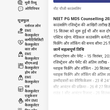
मूवी रिव्यू
इंडिय
ओपिनियन
नीट पीजी काउंसलिंग
एडवर्टाइज विथ अस
प्राइवेसी पॉलिसी
NEET PG MDS Counselling 20
यूजफुल
कॉन्टैक्ट अस
काउंसलिंग रजिस्ट्रेश की आखिरी तारीख ह
पर्सनल लोन
सेंड फीडबैक
EMI
15 सितंबर को शुरू हुई थी और कल दोप
बांक
कैलकुलेटर
एक्टिव रहेगा. मेडिकल काउंसलिंग कमे
अबाउट अस
BJP?
कम्पैटिबिलिटी
एना
बॉली
फिलिंग और लॉकिंग की समय सीमा 25 स
कैलकुलेटर
करियर्स
कार लोन
जानें महत्वपूर्ण तिथि
EMI
रजिस्ट्रेशन और पेमेंट - 15 सितंबर, 2
कैलकुलेटर
रजिस्ट्रेशन और पेमेंट की अंतिम तारी
बीएमआई
कैलकुलेटर
च्वाइस फिलिंग और लॉकिंग - 20 सितंबर
मंडे 
होम लोन
च्वाइस फिलिंग और लॉकिंग की अंतिम त
शानद
EMI
LOGIN
उम्मीदवारों का वेरिफिकेशन - 23 से 2
300 
कैलकुलेटर
दूर
एज
सीट आवंटन की प्रक्रिया - 26 से 27 स
कैलकुलेटर
राउंड 1 सीट आवंटन रिजल्ट - 28 सितं
एजुकेशन
रिपोर्टिंग और ज्वाइनिंग - 29 सितंबर,
लोन EMI
कैलकुलेटर
जानें कैसे करें काउंसलिंग के लिए 