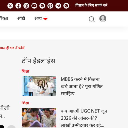
विज्ञापन के लिए संपर्क करें
शिक्षा
ऑटो
अन्य
बिजनेस
लाइफस्टाइल
पर्सनल फाइनेंस
स्वास्थ्य
स्टॉक मार्केट
ट्रैवल
म्यूचुअल फंड्स
फूड
 ही भर लें फॉर्म
क्रिप्टो
फैशन
आईपीओ
Health and Fitness
टॉप हेडलाइंस
फोटो गैलरी
जनरल नॉलेज
शिक्षा
MBBS करने में कितना
वीडियो
खर्च आता है? पूरा गणित
समझिए
शिक्षा
पीजी
कब आएगी UGC NET जून
ल..
2026 की आंसर-की?
लाखों उम्मीदवार कर रहे