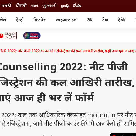
मराठी
ਪੰਜਾਬੀ
বাংলা
ગુજરાતી
நாடு
దేశం
खेल
ऐस्ट्रो
बिजनेस
लाइफस्टाइल
GK
टेक
ट्रेंडिंग
ंजन
ऑटो
खेल
ुड
कार
क्रिकेट
री सिनेमा
टेक्नोलॉजी
शिक्षा
ल सिनेमा
22: नीट पीजी 2022 काउंसलिंग रजिस्ट्रेशन की कल आखिरी तारीख, कहीं आप चूक न जाएं आज
मोबाइल
रिजल्ट
्रिटीज
चैटजीपीटी
नौकरी
ी
unselling 2022: नीट पीजी
गैजेट
वेब स्टोरीज
जिस्ट्रेशन की कल आखिरी तारीख,
यूटिलिटी न्यूज़
कल्चर
फैक्ट चेक
एं आज ही भर लें फॉर्म
022: कल तक आधिकारिक वेबसाइट mcc.nic.in पर नीट 
रजिस्ट्रेशन , जानें नीट पीजी काउंसलिंग में छात्र कैसे हों शामि