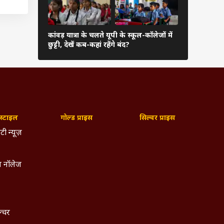
ें
कांवड़ यात्रा के चलते यूपी के स्कूल-कॉलेजों में
देश के 344 कें
छुट्टी, देखें कब-कहां रहेंगे बंद?
नहीं, कैसे ह
ई
्टाइल
गोल्ड प्राइस
सिल्वर प्राइस
टी न्यूज़
 नॉलेज
ल्चर