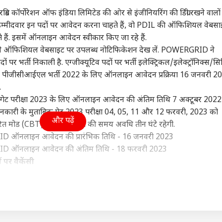
दिल्ली NCR
बॉलीवुड
क्रिक
ग्रिड कॉर्पोरेशन ऑफ इंडिया लिमिटेड की ओर से इंजीनियरिंग की डिग्री रखने वालों
ं जो उम्मीदवार इन पदों पर आवेदन करना चाहते हैं, वो PDIL की ऑफिशियल वेबस
ं. इसमें ऑनलाइन आवेदन स्वीकार किए जा रहे हैं.
हले ऑफिशियल वेबसाइट पर उपलब्ध नोटिफिकेशन देख लें. POWERGRID ने
पदों पर भर्ती निकाली है. एग्जीक्यूटिव पदों पर भर्ती इलेक्ट्रिकल/इलेक्ट्रॉनिक्स/स
 युद्ध पर पेजेशकियान
'देश को अमेरिका के
भारत में 6 नवंबर को रिलीज
रिटा
जबकि पीजीसीआईएल भर्ती 2022 के लिए ऑनलाइन आवेदन प्रक्रिया 16 जनवरी 2
ड़ा बयान- 'हमने शुरू
हाथों...', ट्रंप के टैरिफ बिल
नहीं होगी रणबीर कपूर की
धोनी
.
किया, 48 घंटे में...'
 प्रदेश और उत्तराखंड
पर बोले केजरीवाल
इंडिया
'रामायण', प्रोड्यूसर ने बताई
शिक्षा
कर र
HOM
चौंकाने वाली वजह
ाएगी. गेट परीक्षा 2023 के लिए ऑनलाइन आवेदन की अंतिम तिथि 7 अक्टूबर 2022 
जानकारी के मुताबिक गेट 2023 परीक्षा 04, 05, 11 और 12 फरवरी, 2023 को
और पढ़ें
ित मोड (CBT) में होगी. परीक्षा की समय अवधि तीन घंटे रहेगी.
 ऑनलाइन आवेदन की प्रारंभिक तिथि - 16 जनवरी 2023
 ऑनलाइन आवेदन की अंतिम तिथि - 18 फरवरी 2023
 में बदलने वाला है मौसम
असम में बाढ़ से 98 की मौत,
NEET Counselling:
घर क
िजाज, 63 जिलों में
हिमाचल से बंगाल तक IMD
रजिस्ट्रेशन में गलती सुधारने
निशा
पर वैकेंसी
श का अलर्ट
का अलर्ट, UP-बिहार में
का मौका, एक्टिव हुआ
नी (इलेक्ट्रॉनिक्स)
इंजीनियर ट्रेनी (सिविल)
इंजीनियर ट्रेनी (कंप्यूटर साइंस)
कैसा मौसम?
Reset Option
एशन होना चाहिए. साथ ही गेट परीक्षा 2023 पास होना चाहिए.अभ्यर्थी ध्यान दें कि लास्ट
कार नहीं किया जाएगा. अभ्यर्थी ध्यान दें कि इन पदों पर आवेदन करने के लिए