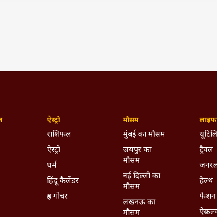
 पर जाकर लॉगइन करना होगा.
आईओसीएल में 56 गैर-कार्यकारी पदों पर भर्ती, ऐसे करें आवेदन
निकाली प्रॉसिक्यूटर सहित 52 पद पर वैकेंसी, जानें डिटेल्स
:
I
IST)
ywhere - Download ABPLIVE on
Android
and
iOS
now!
ज़
ऐस्ट्रो
मौसम
लाइफस
राशिफल
मुंबई का मौसम
यूटिलि
ऐस्ट्रो
जयपुर का
ट्रैवल
मौसम
धर्म
जनरल
नई दिल्ली का
हिंदू कैलेंडर
हेल्थ
मौसम
ग्रह गोचर
फैशन
लखनऊ का
ऐग्रकल
मौसम