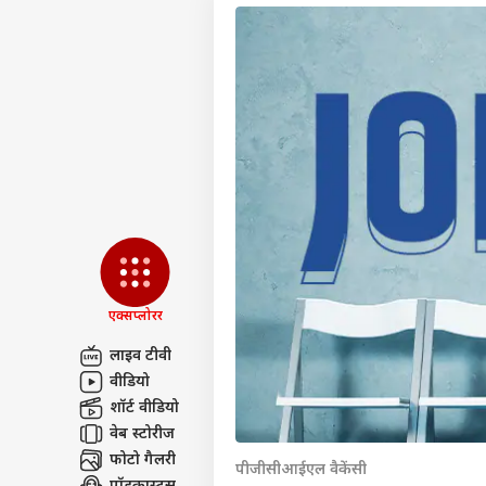
एक्सप्लोरर
लाइव टीवी
वीडियो
पर्सनल
शॉर्ट वीडियो
वेब स्टोरीज
फोटो गैलरी
टॉप
पीजीसीआईएल वैकेंसी
हॅलो गेस्ट