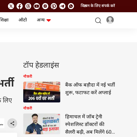
विज्ञापन के लिए संपर्क करें
शिक्षा
ऑटो
अन्य
बिजनेस
लाइफस्टाइल
पर्सनल फाइनेंस
स्वास्थ्य
स्टॉक मार्केट
ट्रैवल
म्यूचुअल फंड्स
फूड
क्रिप्टो
फैशन
आईपीओ
Health and Fitness
टॉप हेडलाइंस
फोटो गैलरी
जनरल नॉलेज
नौकरी
र्ती
बैंक ऑफ बड़ौदा में नई भर्ती
वीडियो
शुरू, फटाफट करें अप्लाई
े लिए
नौकरी
हिमाचल में जॉब ट्रेनी
स्पेशलिस्ट डॉक्टरों की
सैलरी बढ़ी, अब मिलेंगे 60