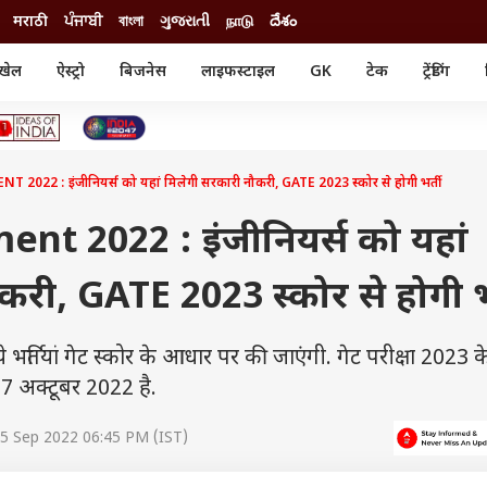
मराठी
ਪੰਜਾਬੀ
বাংলা
ગુજરાતી
நாடு
దేశం
खेल
ऐस्ट्रो
बिजनेस
लाइफस्टाइल
GK
टेक
ट्रेंडिंग
ंजन
ऑटो
खेल
ुड
कार
क्रिकेट
री सिनेमा
टेक्नोलॉजी
शिक्षा
ल सिनेमा
022 : इंजीनियर्स को यहां मिलेगी सरकारी नौकरी, GATE 2023 स्कोर से होगी भर्ती
मोबाइल
रिजल्ट
्रिटीज
चैटजीपीटी
नौकरी
ी
nt 2022 : इंजीनियर्स को यहां
गैजेट
वेब स्टोरीज
करी, GATE 2023 स्कोर से होगी भ
यूटिलिटी न्यूज़
कल्चर
फैक्ट चेक
तियां गेट स्कोर के आधार पर की जाएंगी. गेट परीक्षा 2023 क
 अक्टूबर 2022 है.
5 Sep 2022 06:45 PM (IST)