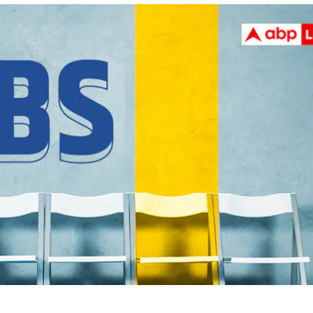
 कार्नर
 आर्टिकल्स
टॉप रील्स