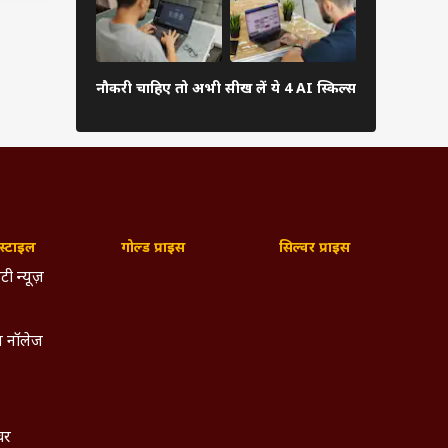
IIT की नौकरी
छात्राओं ने ड
नौकरी चाहिए तो अभी सीख लें ये 4 AI स्किल्स
की कंपनी
्टाइल
गोल्ड प्राइस
सिल्वर प्राइस
टी न्यूज़
 नॉलेज
्चर