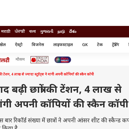
मराठी
ਪੰਜਾਬੀ
বাংলা
ગુજરાતી
நாடு
దేశం
खेल
ऐस्ट्रो
बिजनेस
लाइफस्टाइल
GK
टेक
ट्रेंडिंग
ंजन
ऑटो
खेल
मौसम
ुड
कार
क्रिकेट
री सिनेमा
टेक्नोलॉजी
शिक्षा
ल सिनेमा
की टेंशन, 4 लाख से ज्यादा स्टूडेंट्स ने मांगी अपनी कॉपियों की स्कैन कॉपी
मोबाइल
रिजल्ट
्रिटीज
चैटजीपीटी
नौकरी
ी
 बढ़ी छात्रों की टेंशन, 4 लाख से
गैजेट
वेब स्टोरीज
े मांगी अपनी कॉपियों की स्कैन कॉपी
यूटिलिटी न्यूज़
कल्चर
फैक्ट चेक
ार रिकॉर्ड संख्या में छात्रों ने अपनी आंसर शीट की स्कैन्ड 