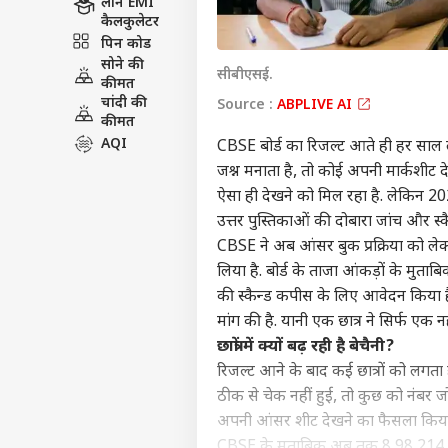
लोन EMI
कैलकुलेटर
पिन कोड
सोने की
सीबीएसई.
कीमत
चांदी की
Source :
ABPLIVE AI
कीमत
AQI
CBSE बोर्ड का रिजल्ट आते ही हर साल लाख
जश्न मनाता है, तो कोई अपनी मार्कशीट
ऐसा ही देखने को मिल रहा है. लेकिन 2026
उत्तर पुस्तिकाओं की दोबारा जांच और स्क
CBSE ने अब आंसर बुक प्रक्रिया को लेक
लिया है. बोर्ड के ताजा आंकड़ों के मुत
की स्कैन्ड कपीस के लिए आवेदन किया है
मांग की है. यानी एक छात्र ने सिर्फ एक 
छात्रों में क्यों बढ़ रही है बेचैनी?
रिजल्ट आने के बाद कई छात्रों को लगता है
ठीक से चेक नहीं हुई, तो कुछ को नंबर जोड
अपनी आंसर शीट देखने का फैसला किया
CBSE के मुताबिक अब तक 8,98,214 आंसर 