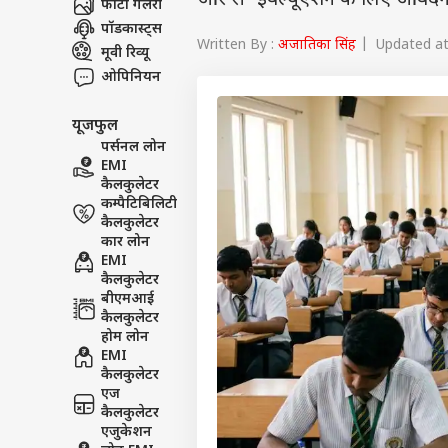
और री- इवैल्यूएशन के लिए आवेदन
फोटो गैलरी
पॉडकास्ट्स
Written By :
अजातिका सिंह
| Updated at 
मूवी रिव्यू
ओपिनियन
यूजफुल
पर्सनल लोन
EMI
कैलकुलेटर
कम्पैटिबिलिटी
कैलकुलेटर
कार लोन
EMI
कैलकुलेटर
बीएमआई
कैलकुलेटर
होम लोन
EMI
कैलकुलेटर
एज
कैलकुलेटर
एजुकेशन