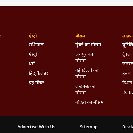
ज़
ऐस्ट्रो
मौसम
लाइफस
राशिफल
मुंबई का मौसम
यूटिलि
ऐस्ट्रो
जयपुर का
ट्रैवल
मौसम
धर्म
जनरल
नई दिल्ली का
हिंदू कैलेंडर
हेल्थ
मौसम
ग्रह गोचर
फैशन
लखनऊ का
ऐग्रक
मौसम
नोएडा का मौसम
Advertise With Us
Sitemap
Disc