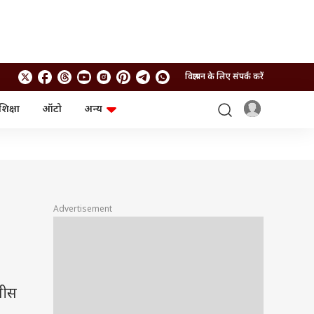
विज्ञापन के लिए संपर्क करें
शिक्षा
ऑटो
अन्य
बिजनेस
लाइफस्टाइल
पर्सनल फाइनेंस
स्वास्थ्य
स्टॉक मार्केट
ट्रैवल
म्यूचुअल फंड्स
फूड
क्रिप्टो
फैशन
आईपीओ
Health and Fitness
Advertisement
फोटो गैलरी
जनरल नॉलेज
वीडियो
कपीस