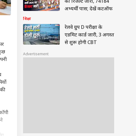
का रिजल्ट जारी, 74184
अभ्यर्थी पास; देखें कटऑफ
शिक्षा
रेलवे ग्रुप D परीक्षा के
एडमिट कार्ड जारी, 3 अगस्त
से शुरू होगी CBT
 पर
कुछ
Advertisement
अपनी
च
ियों
 की
 कॉपी
ने
ंग