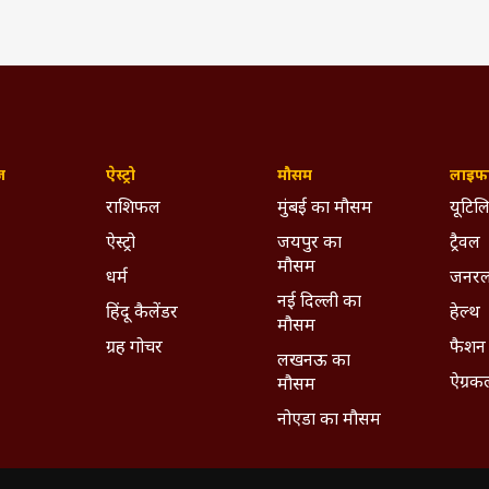
ज़
ऐस्ट्रो
मौसम
लाइफस
राशिफल
मुंबई का मौसम
यूटिलि
ऐस्ट्रो
जयपुर का
ट्रैवल
मौसम
धर्म
जनरल
नई दिल्ली का
हिंदू कैलेंडर
हेल्थ
मौसम
ग्रह गोचर
फैशन
लखनऊ का
ऐग्रक
मौसम
नोएडा का मौसम