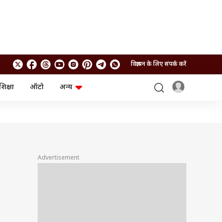
विज्ञापन के लिए संपर्क करें
शिक्षा
ऑटो
अन्य
बिजनेस
लाइफस्टाइल
पर्सनल फाइनेंस
स्वास्थ्य
स्टॉक मार्केट
ट्रैवल
म्यूचुअल फंड्स
फूड
क्रिप्टो
फैशन
आईपीओ
Health and Fitness
Advertisement
फोटो गैलरी
जनरल नॉलेज
वीडियो