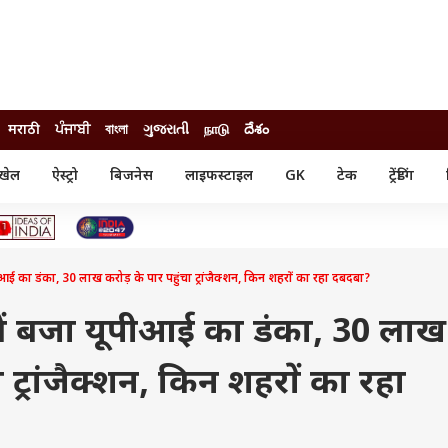
मराठी
ਪੰਜਾਬੀ
বাংলা
ગુજરાતી
நாடு
దేశం
खेल
ऐस्ट्रो
बिजनेस
लाइफस्टाइल
GK
टेक
ट्रेंडिंग
ंजन
ऑटो
खेल
ुड
कार
क्रिकेट
री सिनेमा
टेक्नोलॉजी
शिक्षा
ल सिनेमा
 का डंका, 30 लाख करोड़ के पार पहुंचा ट्रांजैक्शन, किन शहरों का रहा दबदबा?
मोबाइल
रिजल्ट
्रिटीज
चैटजीपीटी
नौकरी
ी
ं बजा यूपीआई का डंका, 30 लाख
गैजेट
वेब स्टोरीज
ा ट्रांजैक्शन, किन शहरों का रहा
यूटिलिटी न्यूज़
कल्चर
फैक्ट चेक