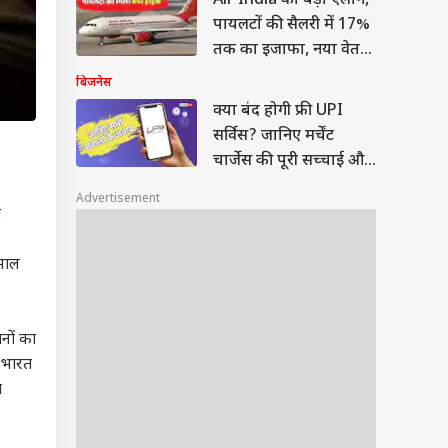
Air India का बड़ा ऐलान,
पायलटों की सैलरी में 17%
तक का इजाफा, नया वेतन
ढांचा लागू
बिजनेस
क्या बंद होगी फ्री UPI
सर्विस? जानिए मर्चेंट
चार्जेस की पूरी सच्चाई और
नियम
Advertisement
ा
ेमाल
शनों का
 भारत
ब