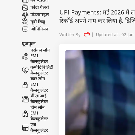
वेब स्टोरीज
फोटो गैलरी
UPI Payments: मई 2026 में लगभ
पॉडकास्ट्स
रिकॉर्ड अपने नाम कर लिया है. डिजिटल
मूवी रिव्यू
ओपिनियन
Written By :
सृष्टि
| Updated at : 02 Jun
यूजफुल
पर्सनल लोन
EMI
कैलकुलेटर
कम्पैटिबिलिटी
कैलकुलेटर
कार लोन
EMI
कैलकुलेटर
बीएमआई
कैलकुलेटर
होम लोन
EMI
कैलकुलेटर
एज
कैलकुलेटर