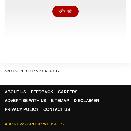
और पढ़ें
SPONSORED LINKS BY TABOOLA
आमतौर पर यह देखा जाता है कि गर्मी की शुरुआत होने से पहले ही
ABOUT US
FEEDBACK
CAREERS
इलेक्ट्रॉनिक सामानों की मांग में तेजी से बढ़ोतरी देखने को मिलती है.
ADVERTISE WITH US
SITEMAP
DISCLAIMER
जिस वजह से गर्मी में सबसे ज्यादा बिकने वाले AC और फ्रिज के
PRIVACY POLICY
CONTACT US
दाम भी आसमान को छूने लगते हैं. लेकिन, अब सरकार ने इस
परेशानी को दूर करने का बेहतरीन विकल्प निकाला है. जहां, सरकार
ABP NEWS GROUP WEBSITES
के इस महत्वपूर्ण कदम से मैन्युफैक्चरिंग कंपनियों पर पड़ने वाला टैक्स