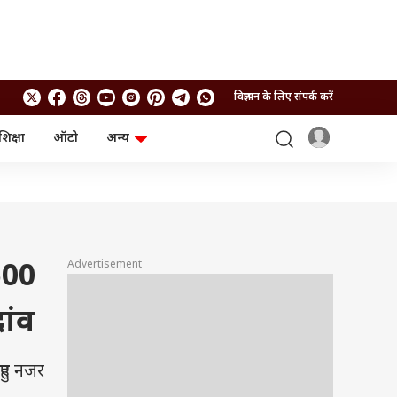
विज्ञापन के लिए संपर्क करें
शिक्षा
ऑटो
अन्य
बिजनेस
लाइफस्टाइल
पर्सनल फाइनेंस
स्वास्थ्य
स्टॉक मार्केट
ट्रैवल
म्यूचुअल फंड्स
फूड
क्रिप्टो
फैशन
आईपीओ
Health and Fitness
Advertisement
500
फोटो गैलरी
जनरल नॉलेज
ांव
वीडियो
हुए नजर