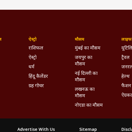
ज़
ऐस्ट्रो
मौसम
लाइफस
राशिफल
मुंबई का मौसम
यूटिलि
ऐस्ट्रो
जयपुर का
ट्रैवल
मौसम
धर्म
जनरल
नई दिल्ली का
हिंदू कैलेंडर
हेल्थ
मौसम
ग्रह गोचर
फैशन
लखनऊ का
ऐग्रक
मौसम
नोएडा का मौसम
Advertise With Us
Sitemap
Disc