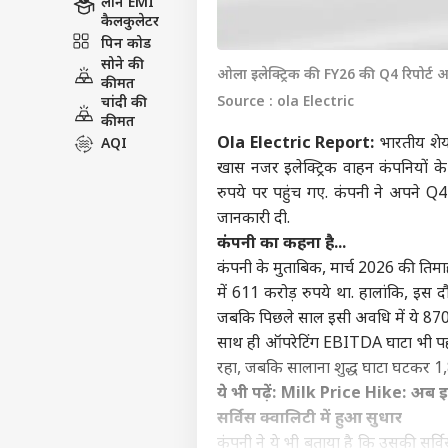
लोन EMI
कैलकुलेटर
पिन कोड
सोने की
ओला इलेक्ट्रिक की FY26 की Q4 रिपोर्ट 
कीमत
Source : ola Electric
चांदी की
कीमत
Ola Electric Report:
भारतीय शेय
AQI
खास नजर इलेक्ट्रिक वाहन कंपनियों क
रुपये पर पहुंच गए. कंपनी ने अपने Q4
जानकारी दी.
कंपनी का कहना है...
कंपनी के मुताबिक, मार्च 2026 की तिम
में 611 करोड़ रुपये था. हालांकि, इस
जबकि पिछले साल इसी अवधि में ये 870 कर
साथ ही ऑपरेटिंग EBITDA घाटा भी पहले
रहा, जबकि सालाना शुद्ध घाटा घटकर 1
ये भी पढ़ें:
Milk Price Hike: अब इस र
सर्विस क्वालिटी में हुआ सुधार
कंपनी ने ये भी बताया है कि उसकी सर्विस 