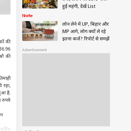
हुईं महंगी, देखें List
बिजनेस
लोन लेने में UP, बिहार और
MP आगे, लोग क्यों ले रहे
इतना कर्ज? रिपोर्ट से समझें
कों की
 36.96
Advertisement
ाओं की
तिमाही
े रहा,
ुआ है.
 रुपये
ाम
 सर्विस