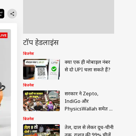
टॉप हेडलाइंस
बिजनेस
क्या एक ही मोबाइल नंबर
से दो UPI चला सकते हैं?
बिजनेस
सरकार ने Zepto,
IndiGo और
PhysicsWallah समेत 9
प्लेटफॉर्म्स पर लगाया
बिजनेस
जुर्माना
तेल, दाल से लेकर दूध-चीनी
तक, राशन की 99% चीजें