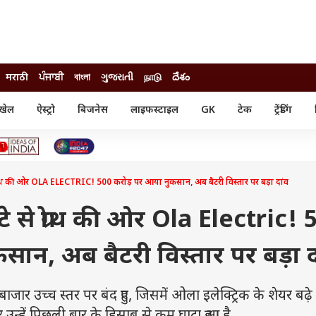
मराठी
ਪੰਜਾਬੀ
বাংলা
ગુજરાતી
நாடு
దేశం
खेल
ऐस्ट्रो
बिजनेस
लाइफस्टाइल
GK
टेक
ट्रेंडिंग
ंजन
ऑटो
खेल
ुड
कार
क्रिकेट
री सिनेमा
टेक्नोलॉजी
शिक्षा
ल सिनेमा
थ की ओर OLA ELECTRIC! 500 करोड़ पर आया नुकसान, अब बैटरी विस्तार पर बड़ा दांव
मोबाइल
रिजल्ट
्रिटीज
चैटजीपीटी
नौकरी
ी
े से ग्रोथ की ओर Ola Electric! 
गैजेट
वेब स्टोरीज
ान, अब बैटरी विस्तार पर बड़ा द
यूटिलिटी न्यूज़
कल्चर
फैक्ट चेक
ार उच्च स्तर पर बंद हुए, जिसमें ओला इलेक्ट्रिक के शेयर बढ़े 