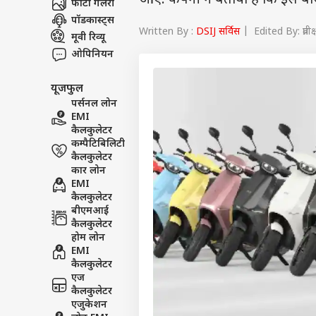
आए. कंपनी ने बताया है कि इस बार 
फोटो गैलरी
पॉडकास्ट्स
Written By :
DSIJ सर्विस
| Edited By: प्रत
मूवी रिव्यू
ओपिनियन
यूजफुल
पर्सनल लोन
EMI
कैलकुलेटर
कम्पैटिबिलिटी
कैलकुलेटर
कार लोन
EMI
कैलकुलेटर
बीएमआई
कैलकुलेटर
होम लोन
EMI
कैलकुलेटर
एज
कैलकुलेटर
एजुकेशन