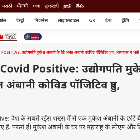
मराठी
ਪੰਜਾਬੀ
বাংলা
ગુજરાતી
நாடு
దేశం
खेल
ऐस्ट्रो
बिजनेस
लाइफस्टाइल
GK
टेक
ट्रेंडिंग
ंजन
ऑटो
खेल
ुड
कार
क्रिकेट
री सिनेमा
टेक्नोलॉजी
शिक्षा
ल सिनेमा
VE: उद्योगपति मुकेश अंबानी के बेटे अनंत अंबानी कोविड पॉजिटिव हुए, अस्पताल में भर्ती
मोबाइल
रिजल्ट
्रिटीज
चैटजीपीटी
नौकरी
ी
vid Positive: उद्योगपति मुक
गैजेट
वेब स्टोरीज
ंत अंबानी कोविड पॉजिटिव हुए,
यूटिलिटी न्यूज़
कल्चर
फैक्ट चेक
देश के सबसे रईस शख्स में से एक मुकेश अंबानी के छोटे बे
ैं. परसों ही मुकेश अंबानी के घर पर महाराष्ट्र के सीएम और डि