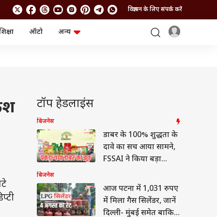
विज्ञापन के लिए संपर्क करें
शिक्षा
ऑटो
अन्य
बिजनेस
लाइफस्टाइल
पर्सनल फाइनेंस
स्वास्थ्य
स्टॉक मार्केट
ट्रैवल
म्यूचुअल फंड्स
फूड
क्रिप्टो
फैशन
आईपीओ
Health and Fitness
टॉप हेडलाइंस
ेश
फोटो गैलरी
जनरल नॉलेज
बिजनेस
डाबर के 100% शुद्धता के
वीडियो
दावे का सच आया सामने,
FSSAI ने किया बड़ा
खुलासा
बिजनेस
टे
आज पटना में 1,031 रुपए
प्टी
में मिला गैस सिलेंडर, जानें
दिल्ली- मुंबई समेत बाकि