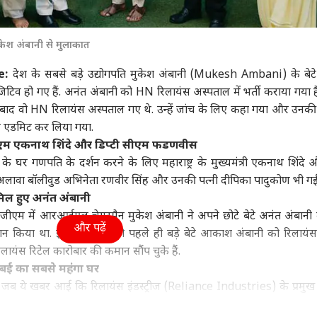
दिल्ली NCR
बॉलीवुड
स्पोर्
ुकेश अंबानी से मुलाकात
e:
देश के सबसे बड़े उद्योगपति मुकेश अंबानी (Mukesh Ambani) के बेट
व हो गए हैं. अनंत अंबानी को HN रिलायंस अस्पताल में भर्ती कराया गया 
न बातचीत के लिए
दिल्ली को आज उमस से
सलमान का भाई और
पित
ाद वो HN रिलायंस अस्पताल गए थे. उन्हें जांच के लिए कहा गया और उनकी र
ता है भीख, लेकिन...',
मिलेगी राहत, IMD ने जारी
मलाइका का पति कहने पर
दोस्
ें एडमिट कर लिया गया.
न पर भड़के ट्रंप
ट्र
किया बारिश का अलर्ट
बिहार
चिढ़ जाते थे अरबाज खान,
टेक्नोलॉजी
आकि
ट्रेंडिंग
जानें वजह
इमो
सीएम एकनाथ शिंदे और डिप्टी सीएम फडणवीस
े घर गणपति के दर्शन करने के लिए महाराष्ट्र के मुख्यमंत्री
एकनाथ शिंदे
औ
सके अलावा बॉलीवुड अभिनेता रणवीर सिंह और उनकी पत्नी दीपिका पादुकोण भी गई 
ामिल हुए अनंत अंबानी
के से कुछ सीखें',
बांकीपुर के बाद सम्राट-
आपका पुराना स्मार्टफोन क्यों
घर क
ी एजीएम में आरआईएल चेयरमैन मुकेश अंबानी ने अपने छोटे बेटे अनंत अंबानी क
और पढ़ें
सेना UBT के
तेजस्वी की जगह के लिए
करने लगता है हैंग, जानें क्या
पीने
लान किया था. इसके अलावा वो पहले ही बड़े बेटे आकाश अंबानी को रिलायं
िकारियों पर भड़के
जंग लड़ेंगे प्रशांत किशोर?
है सच्चाई?
डिली
ायंस रिटेल कारोबार की कमान सौंप चुके हैं.
व ठाकरे
की 
ुबई का सबसे महंगा घर
 थे जब ये खबर आई कि रिलायंस इंडस्ट्रीज (Reliance Industries) के प्रमुख
सबसे महंगी रेजिडेंशल प्रॉपर्टी अपने छोटे बेटे अनंत अंबानी के लिए खरी