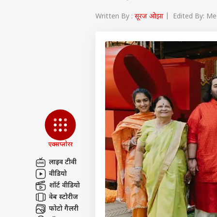
Written By :
सूरज ओझा
| Edited By: Mee
एक्सप्लोरर
लाइव टीवी
वीडियो
पर्सनल
शॉर्ट वीडियो
वेब स्टोरीज
टॉप
फोटो गैलरी
हॅलो गेस्ट