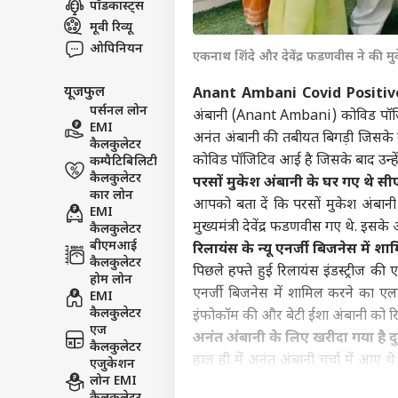
पॉडकास्ट्स
विश्व
मूवी रिव्यू
एडवर्टाइज विथ अस
ओपिनियन
एकनाथ शिंदे और देवेंद्र फडणवीस ने की म
प्राइवेसी पॉलिसी
यूजफुल
कॉन्टैक्ट अस
Anant Ambani Covid Positiv
पर्सनल लोन
अंबानी (Anant Ambani) कोविड पॉजिटि
सेंड फीडबैक
EMI
'ईरा
अनंत अंबानी की तबीयत बिगड़ी जिसके ब
कैलकुलेटर
अबाउट अस
मांग
कोविड पॉजिटिव आई है जिसके बाद उन्ह
कम्पैटिबिलिटी
तेहरा
महाराष्
करियर्स
कैलकुलेटर
परसों मुकेश अंबानी के घर गए थे 
कार लोन
आपको बता दें कि परसों मुकेश अंबानी क
EMI
मुख्यमंत्री देवेंद्र फडणवीस गए थे. इ
कैलकुलेटर
बीएमआई
रिलायंस के न्यू एनर्जी बिजनेस में श
कैलकुलेटर
'दीप
पिछले हफ्ते हुई रिलायंस इंडस्ट्रीज क
होम लोन
शिव
एनर्जी बिजनेस में शामिल करने का ए
EMI
LOGIN
पदाध
कैलकुलेटर
इंफोकॉम की और बेटी ईशा अंबानी को रिल
उद्ध
एज
अनंत अंबानी के लिए खरीदा गया है द
कैलकुलेटर
हाल ही में अनंत अंबानी चर्चा में आए
एजुकेशन
लोन EMI
अंबानी (Mukesh Ambani) ने दुबई की 