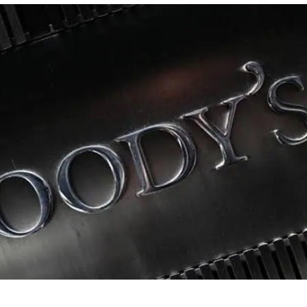
 कार्नर
 आर्टिकल्स
टॉप रील्स