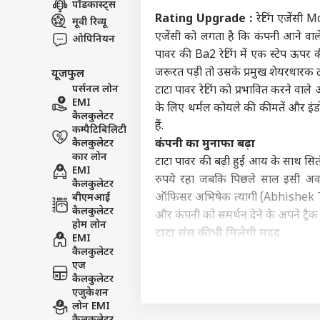
पॉडकास्ट्स
इंडिय
Rating Upgrade :
रेटिंग एजेंसी 
मूवी रिव्यू
एडवर्टाइज विथ अस
एजेंसी को लगता है कि कंपनी आने वाले म
ओपिनियन
प्राइवेसी पॉलिसी
पावर की Ba2 रेटिंग में एक स्टेप ऊ
जरूरत पड़ी तो उसके प्रमुख शेयरधारक टाट
यूजफुल
कॉन्टैक्ट अस
पर्सनल लोन
टाटा पावर रेटिंग को प्रभावित करने वाले अ
सेंड फीडबैक
EMI
राहुल
के लिए थर्मल कोयले की कीमतें और इंड
कैलकुलेटर
अबाउट अस
नेता
हैं.
कम्पैटिबिलिटी
'हैल
ओटीट
करियर्स
कैलकुलेटर
कंपनी का मुनाफा बढ़ा
कार लोन
टाटा पावर की बढ़ी हुई आय के साथ सि
EMI
रुपये रहा जबकि पिछले साल इसी अवधि 
कैलकुलेटर
ऑफिसर अभिषेक त्यागी (Abhishek Tyagi
बीएमआई
कैलकुलेटर
और कंपनी को समर्थन देने के अपने ट्रैक 
OTT 
होम लोन
को 
टाटा संस की भी मिलेगी मदद
EMI
LOGIN
फिल्
Moody's द्वारा Stable Outlook इस 
कैलकुलेटर
'लेन
एज
कारोबार और वित्तीय प्रोफ़ाइल स्टेबल 
कैलकुलेटर
टाटा संस की शेयरधारिता को देखते हुए बी
एजुकेशन
उन्होंने ये भी साफ तौर पर कहा है कि इ
लोन EMI