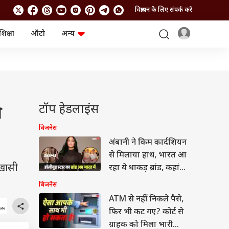
विज्ञापन के लिए संपर्क करें
शिक्षा
ऑटो
अन्य
बिजनेस
लाइफस्टाइल
पर्सनल फाइनेंस
स्वास्थ्य
स्टॉक मार्केट
ट्रैवल
म्यूचुअल फंड्स
फूड
क्रिप्टो
फैशन
आईपीओ
Health and Fitness
टॉप हेडलाइंस
ी
फोटो गैलरी
जनरल नॉलेज
बिजनेस
अंबानी ने किम कार्दशियन
वीडियो
से मिलाया हाथ, भारत आ
 खासी
रहा ये धाकड़ ब्रांड, कहां
बिकेगा?
बिजनेस
ATM से नहीं निकले पैसे,
फिर भी कट गए? कोर्ट से
ग्राहक को मिला भारी