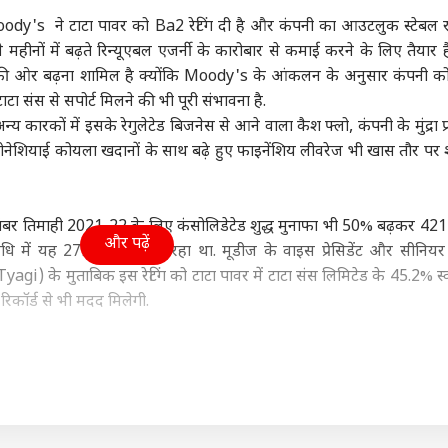
ा
इंडिया
उत्तर प्रदेश और उत्तराखंड
फ़ुट
Moody's ने टाटा पावर को Ba2 रेटिंग दी है और कंपनी का आउटलुक स्टेबल र
हीनों में बढ़ते रिन्यूएबल एजर्नी के कारोबार से कमाई करने के लिए तैयार है
पर की ओर बढ़ना शामिल है क्योंकि Moody's के आंकलन के अनुसार कंपनी 
ा संस से सपोर्ट मिलने की भी पूरी संभावना है.
न्य कारकों में इसके रेगुलेटेड बिजनेस से आने वाला कैश फ्लो, कंपनी के मुंद्रा प्
 गांधी को BJP में कौन
सरकार की कमी, पैलेट गन,
कांवड़ियों पर टिप्पणी को
आसम
ोनेशियाई कोयला खदानों के साथ बढ़े हुए फाइनेंशिय लीवरेज भी खास तौर पर
 पसंद? दिया जवाब,
6% शिक्षा बजट..., Gen Z
लेकर साजिद रशीदी पर
24 
ो अंकल...'
ी
के सामने मोहन भागवत का
इंडिया
भड़के BJP विधायक, NSA
इंडिया
मौत
इंडि
कबूलनामा
लगाने की मांग
तंबर तिमाही 2021-22 के लिए कंसोलिडेटेड शुद्ध मुनाफा भी 50% बढ़कर 421
और पढ़ें
में यह 279 करोड़ रुपये रहा था. मूडीज के वाइस प्रेसिडेंट और सीनियर क
) के मुताबिक इस रेटिंग को टाटा पावर में टाटा संस लिमिटेड के 45.2% स्व
रिकॉर्ड से भी मदद मिलेगी.
Releases: फ्राइडे
AI डीपफेक पर सरकार का
मिडिल ईस्ट तनाव के बीच
अभिज
ओटीटी पर साउथ की 7
एक्शन, फर्जी फोटो-वीडियो
नेतन्याहू का PM मोदी को
रखा 
मों का धमाका, लिस्ट में
पर 3 घंटे में होगी कार्रवाई
फोन, जानें क्या हुई बात
को क
आधार पर दिया गया है कि रेटिंग एजेंसी को उम्मीद है कि टाटा पावर का
िन' समेत और कौन
रहेगी और यदि जरूरत पड़ी तो टाटा संस टाटा पावर की मदद भी करेगा. मूडीज ने 
ए2 रेटिंग में सीमित जोखिम है.
स जोखिम को आंशिक रूप से अनुभवी प्रबंधन टीम द्वारा नियंत्रित किया जाता है