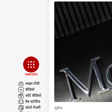
एक्सप्लोरर
लाइव टीवी
वीडियो
पर्सनल
शॉर्ट वीडियो
वेब स्टोरीज
टॉप
फोटो गैलरी
मूडीज
हॅलो गेस्ट