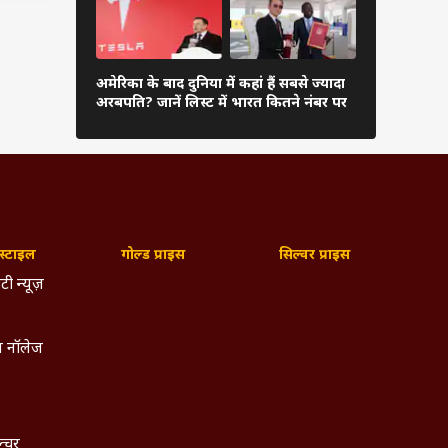
रदान की
दुनिया के अम
 पिछले
अमेरिका के बाद दुनिया में कहां हैं सबसे ज्यादा
अंबानी, कितन
अरबपति? जानें लिस्ट में भारत कितने नंबर पर
 ओर ले
लिस्ट
 में 32
कर लें
पैसा,
्टाइल
गोल्ड प्राइस
सिल्वर प्राइस
टी न्यूज़
 नॉलेज
ल्चर