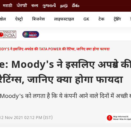
मराठी
ਪੰਜਾਬੀ
বাংলা
ગુજરાતી
நாடு
దేశం
खेल
ऐस्ट्रो
बिजनेस
लाइफस्टाइल
GK
टेक
ट्रेंडिंग
ंजन
ऑटो
खेल
ुड
कार
क्रिकेट
री सिनेमा
टेक्नोलॉजी
शिक्षा
ल सिनेमा
ने इसलिए अपग्रेड की TATA POWER की रेटिंग्स, जानिए क्या होगा फायदा
मोबाइल
रिजल्ट
्रिटीज
चैटजीपीटी
नौकरी
ी
 Moody's ने इसलिए अपग्रेड क
गैजेट
वेब स्टोरीज
टिंग्स, जानिए क्या होगा फायदा
यूटिलिटी न्यूज़
कल्चर
फैक्ट चेक
Moody's को लगता है कि ये कंपनी आने वाले दिनों में अच्छी
12 Nov 2021 02:12 PM (IST)