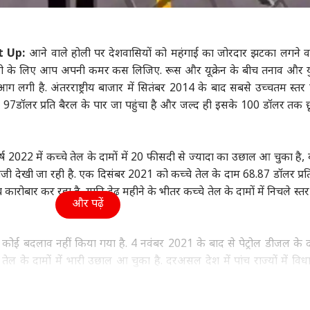
ा
उत्तर प्रदेश और उत्तराखंड
इंडिया
क्रिक
ot Up:
आने वाले होली पर देशवासियों को महंगाई का जोरदार झटका लगने वा
ढ़ोतरी के लिए आप अपनी कमर कस लिजिए. रूस और यूक्रेन के बीच तनाव और यु
आग लगी है. अंतरराष्ट्रीय बाजार में सितंबर 2014 के बाद सबसे उच्चतम स्तर
ुंची महुआ मोइत्रा को
अतीक अहमद के बेटे उमर
मोहन भागवत के बयान पर
रोहि
ाम 97डॉलर प्रति बैरल के पार जा पहुंचा है और जल्द ही इसके 100 डॉलर तक छ
र, 'क्या आपको अंडों
और अली को कोर्ट से राहत,
अभिजीत दीपके बोले, 'BJP
अब 
र लगता है?
वुड
छोटे भाई आबान के जनाजे
इंडिया
वालों को बताएं कि...'
उत्तर प्रदेश और उत्तराखंड
जाय
इंडि
में हो सकेंगे शामिल
कर 
र्ष 2022 में कच्चे तेल के दामों में 20 फीसदी से ज्यादा का उछाल आ चुका है, ब
ं तेजी देखी जा रही है. एक दिसंबर 2021 को कच्चे तेल के दाम 68.87 डॉलर प्रत
ारोबार कर रहा है. यानि डेढ़ महीने के भीतर कच्चे तेल के दामों में निचले स्तर
और पढ़ें
ाइडर मैन' 8वें दिन 400
ड्रोन हंटर्स बना रही भारतीय
अबान की कार से मिलीं
परि
 के हुई पार, 'बॉर्डर 2'
वायुसेना, ऑपरेशन सिंदूर से
लिटरेचर की ये किताबें! भाई
सरक
 13 फिल्मों का रिकॉर्ड
क्या है इसका कनेक्शन?
के लिए ले जा रहा था जेल
DMK?
में कोई बदलाव नहीं किया गया है. 4 नवंबर 2021 के बाद से पेट्रोल डीजल के दाम
ोड़ा
थला
ेल के दामों में भारी उछाल आ चुका है. दरअसल देश में पांच राज्यों में वि
 आयेंगे. माना जा रहा है कि चुनाव में नुकसान के चलते सरकारी तेल कंपनियां कच्
ार के दवाब में पेट्रोल डीजल के दामों में कोई परिवर्तन नहीं कर रही हैं.