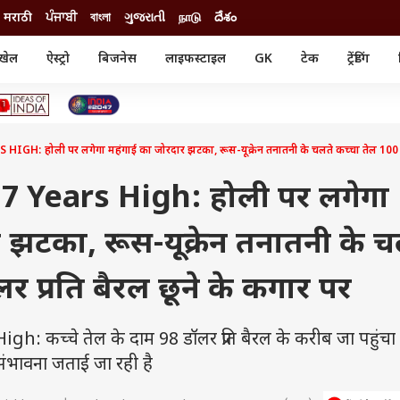
मराठी
ਪੰਜਾਬੀ
বাংলা
ગુજરાતી
நாடு
దేశం
खेल
ऐस्ट्रो
बिजनेस
लाइफस्टाइल
GK
टेक
ट्रेंडिंग
ंजन
ऑटो
खेल
ुड
कार
क्रिकेट
री सिनेमा
टेक्नोलॉजी
शिक्षा
ल सिनेमा
H: होली पर लगेगा महंगाई का जोरदार झटका, रूस-यूक्रेन तनातनी के चलते कच्चा तेल 100 डॉल
मोबाइल
रिजल्ट
्रिटीज
चैटजीपीटी
नौकरी
ी
7 Years High: होली पर लगेगा
गैजेट
वेब स्टोरीज
 झटका, रूस-यूक्रेन तनातनी के च
यूटिलिटी न्यूज़
कल्चर
फैक्ट चेक
र प्रति बैरल छूने के कगार पर
: कच्चे तेल के दाम 98 डॉलर प्रति बैरल के करीब जा पहुंचा
संभावना जताई जा रही है