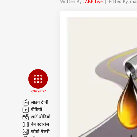
Written By :
ABP Live
| Edited By: man
एक्सप्लोरर
लाइव टीवी
वीडियो
पर्सनल
शॉर्ट वीडियो
वेब स्टोरीज
टॉप
फोटो गैलरी
हॅलो गेस्ट