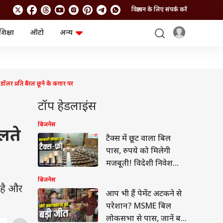
विज्ञापन के लिए संपर्क करें
शिक्षा
ऑटो
अन्य
बिजनेस
लाइफस्टाइल
पर्सनल फाइनेंस
स्वास्थ्य
स्टॉक मार्केट
ट्रैवल
म्यूचुअल फंड्स
फूड
र प्रति बैरल छूने के कगार पर
क्रिप्टो
फैशन
आईपीओ
Health and Fitness
टॉप हेडलाइंस
फोटो गैलरी
जनरल नॉलेज
बिजनेस
लते
टैक्स में छूट वाला बिल
वीडियो
पास, रुपये को मिलेगी
मजबूती! विदेशी निवेशकों
को बड़ा तोहफा
बिजनेस
 है और
आप भी हैं पेमेंट अटकने से
परेशान? MSME बिल
लोकसभा से पास, जानें बड़े