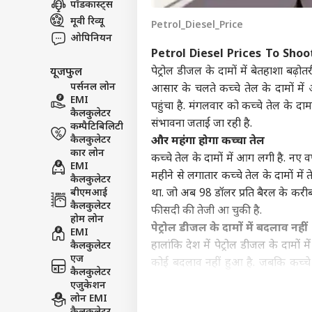
पॉडकास्ट्स
इंडिय
मूवी रिव्यू
Petrol_Diesel_Price
एडवर्टाइज विथ अस
ओपिनियन
प्राइवेसी पॉलिसी
Petrol Diesel Prices To Sho
पेट्रोल डीजल के दामों में बेतहाशा ब
यूजफुल
कॉन्टैक्ट अस
पर्सनल लोन
आसार के चलते कच्चे तेल के दामों में 
सेंड फीडबैक
EMI
SC पह
पहुंचा है. मंगलवार को कच्चे तेल के द
कैलकुलेटर
अबाउट अस
फटका
संभावना जताई जा रही है.
कम्पैटिबिलिटी
से ड
बॉली
करियर्स
कैलकुलेटर
और महंगा होगा कच्चा तेल
कार लोन
कच्चे तेल के दामों में आग लगी है. नए व
EMI
महीने से लगातार कच्चे तेल के दामों मे
कैलकुलेटर
बीएमआई
था. जो अब 98 डॉलर प्रति बैरल के करीब क
कैलकुलेटर
फीसदी की तेजी आ चुकी है.
‘स्प
होम लोन
करोड़
पेट्रोल डीजल के दामों में बदलाव नहीं
EMI
LOGIN
सहित
हालांकि देश में पेट्रोल डीजल के दामों 
कैलकुलेटर
भी त
एज
कोई बदलाव नहीं हुआ है. जबकि कच्चे त
कैलकुलेटर
चुनाव चल रहे हैं और 10 मार्च को नतीजें
एजुकेशन
के दामों में जबरदस्त तेजी के बावजूद सरक
लोन EMI