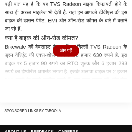
बड़ी बात यह है कि यह TVS Radeon बाइक किफायती होने के
साथ ही अच्छा माइलेज भी देती है. यहां हम आपको टीवीएस की इस
बाइक की डाउन पेमेंट, EMI और ऑन-रोड कीमत के बारे में बताने
जा रहे हैं.
क्या है बाइक की ऑन-रोड कीमत?
Bikewale की वेबसाइट के मुताबिक, दिल्ली TVS Radeon के
और पढ़ें
ड्रम वेरिएंट की एक्स-शोरूम कीमत 63 हजार 630 रुपये है. इस
बाइक पर 5 हजार 90 रुपये का RTO शुल्क और 6 हजार 293
रुपये का इंश्योरेंस अमाउंट लगता है. इसके अलावा बाइक पर 2 हजार
217 रुपये के दूसरे चार्जेस लगते हैं. इस तरह बाइक की ऑन-रोड
कीमत कुल मिलाकर 77 हजार 230 रुपये हो जाती है.
कितना देना होगा डाउन पेमेंट?
दिल्ली में 77 हजार 230 रुपये की ऑन रोड कीमत पर आपको बाइक
SPONSORED LINKS BY TABOOLA
फाइनेंस कराने के लिए 3 हजार रुपये डाउन पेमेंट के लिए देने होंगे.
इस तरह आपका लोन अमाउंट 74 हजार 230 रुपये होगा. 9 फीसदी
मासिक ब्याज दर से 3 साल के लिए लोन लेने पर आपको 2 हजार
ABOUT US
FEEDBACK
CAREERS