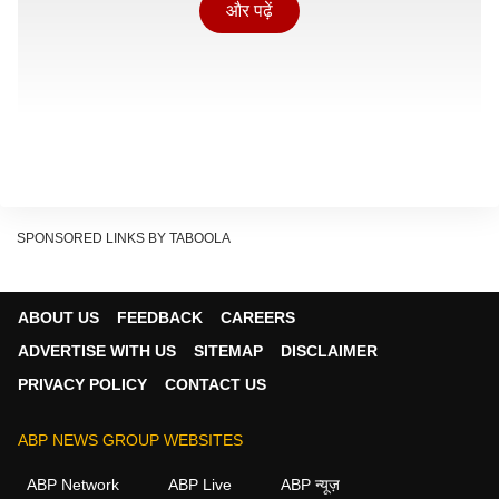
और पढ़ें
SPONSORED LINKS BY TABOOLA
ABOUT US
FEEDBACK
CAREERS
ADVERTISE WITH US
SITEMAP
DISCLAIMER
PRIVACY POLICY
CONTACT US
नितिन गडकरी का बड़ा चैलेंज
नितिन गडकरी ने कहा कि अगर E20 पेट्रोल भरवाने की वजह से
ABP NEWS GROUP WEBSITES
किसी की गाड़ी का इंजन खराब हुआ है तो वह उस गाड़ी की पूरी
ABP Network
ABP Live
ABP न्यूज़
जानकारी सामने लाए. उन्होंने कहा कि ऐसे मामले में कार मालिक