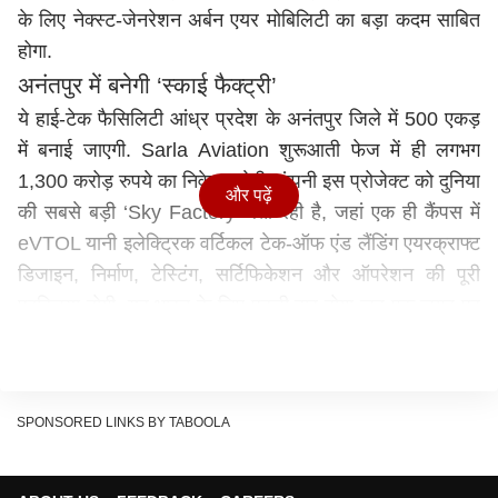
के लिए नेक्स्ट-जेनरेशन अर्बन एयर मोबिलिटी का बड़ा कदम साबित
होगा.
अनंतपुर में बनेगी ‘स्काई फैक्ट्री’
ये हाई-टेक फैसिलिटी आंध्र प्रदेश के अनंतपुर जिले में 500 एकड़
में बनाई जाएगी. Sarla Aviation शुरूआती फेज में ही लगभग
1,300 करोड़ रुपये का निवेश करेगी. कंपनी इस प्रोजेक्ट को दुनिया
और पढ़ें
की सबसे बड़ी ‘Sky Factory’ बता रही है, जहां एक ही कैंपस में
eVTOL यानी इलेक्ट्रिक वर्टिकल टेक-ऑफ एंड लैंडिंग एयरक्राफ्ट
डिजाइन, निर्माण, टेस्टिंग, सर्टिफिकेशन और ऑपरेशन की पूरी
प्रक्रिया होगी. यह भारत के लिए पहली बार होगा जब एक जगह पर
फ्यूचर एयर टैक्सी सेवाओं का पूरा ईकोसिस्टम डेवलप किया जाएगा.
हर साल तैयार होंगे 1000 उड़ने वाले एयरक्राफ्ट
फैक्टरी के पूरी तरह चालू हो जाने के बाद यहां हर साल 1000
SPONSORED LINKS BY TABOOLA
eVTOL एयरक्राफ्ट बनाए जा सकेंगे. यह प्रोजेक्ट भारत के
“विकसित भारत 2047” विजन और आंध्र प्रदेश के “स्वर्ण आंध्र