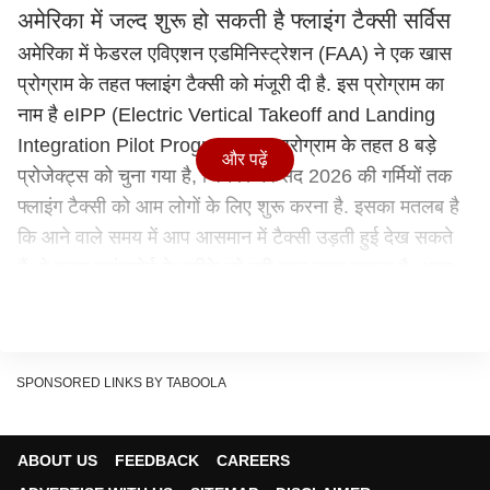
अमेरिका में जल्द शुरू हो सकती है फ्लाइंग टैक्सी सर्विस
अमेरिका में फेडरल एविएशन एडमिनिस्ट्रेशन (FAA) ने एक खास
प्रोग्राम के तहत फ्लाइंग टैक्सी को मंजूरी दी है. इस प्रोग्राम का
नाम है eIPP (Electric Vertical Takeoff and Landing
Integration Pilot Program). इस प्रोग्राम के तहत 8 बड़े
और पढ़ें
प्रोजेक्ट्स को चुना गया है, जिनका मकसद 2026 की गर्मियों तक
फ्लाइंग टैक्सी को आम लोगों के लिए शुरू करना है. इसका मतलब है
कि आने वाले समय में आप आसमान में टैक्सी उड़ती हुई देख सकते
हैं. ये कदम ट्रांसपोर्ट के तरीके को पूरी तरह बदल सकता है. अगर
यह सफल रहता है, तो भविष्य में यह टेक्नोलॉजी दूसरे देशों में भी शुरू
हो सकती है.
eVTOL टेक्नोलॉजी कैसे काम करती है?
SPONSORED LINKS BY TABOOLA
Flying Taxi में eVTOL टेक्नोलॉजी का इस्तेमाल होता है.
eVTOL का मतलब है Electric Vertical Takeoff and
Landing. यानी ये एयरक्राफ्ट हेलिकॉप्टर की तरह सीधे ऊपर उड़
ABOUT US
FEEDBACK
CAREERS
सकता है और वहीं उतर भी सकता है. इसकी सबसे बड़ी खासियत यह