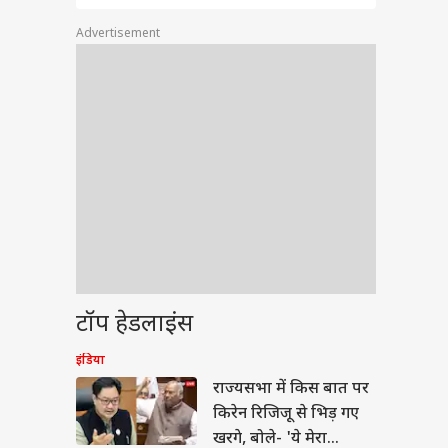
Advertisement
ेट
यरमेंट के बाद रहाणे का
टॉप हेडलाइंस
ा बयान, 15 साल के
 सूर्यवंशी पर कह गए
या
इंडिया
 बात
राज्यसभा में किस बात पर
किरेन रिजिजू से भिड़ गए
खरगे, बोले- 'ये मेरा