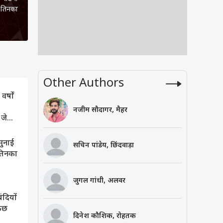
ा तिनका
ुरस्‍कार
का उनका
. तिनका
 तिनका
टी एंकर
भा टीवी
Other Authors
 से हैं
के लेडी
्षों
नजीम सौदागर, मैहर
 जेल
सुनाई
सचिन पांडेय, छिंदवाड़ा
 तिनका
जुगल गांधी, अलवर
ंदियों
कुछ
दिनेश कौशिक, रोहतक