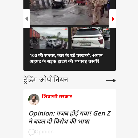
100 की रफ्तार, कार के उड़े परखच्चे, अबान
Activa नहीं, 
अहमद के सड़क हादसे की भयावह तस्वीरें
पहली पसंद
ट्रेडिंग ओपीनियन
शिवाजी सरकार
Opinion: गजब होई गवा! Gen Z
ने बदल दी विरोध की भाषा
Opinion