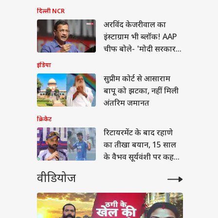
अधिकार...'
 NEET-UG में ‘टू-स्टेज
दिल्ली NCR
मूला’ से पेपर लीक पर
अरविंद केजरीवाल का
गी लगाम?
इंस्टाग्राम भी ब्लॉक! AAP
चीफ बोले- 'मोदी सरकार
के सामने घुटने न टेके
इंडिया
META'
सुप्रीम कोर्ट से आसाराम
बापू को झटका, नहीं मिली
अंतरिम जमानत
क्रिकेट
रिटायरमेंट के बाद रहाणे
का तीखा बयान, 15 साल
के वैभव सूर्यवंशी पर कह
गए बड़ी बात
वीडियोज