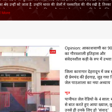
का श्रेय उन्हीं को जाता है. उन्होंने भारत की जेलों में पत्रकारिता की नींव रखी है. तिनक
ं को सकारात्मक पत्रकारिता के गुर सिखाता है. 2014 में भारत के राष्ट्रपति से स्‍त्री शक्ति प
d More
्मानित. 2018 में सुप्रीम कोर्ट की एक बेंच ने जेलों पर उनकी सलाहें शामिल कीं. जेलों 
ो बार लिम्का बुक ऑफ़ रिकॉर्ड्स में शामिल हुआ. जेलों पर तीन किताबों की लेखिका
ा मध्य प्रदेश भारतीय जेलों पर अब तक की इकलौती कॉफी टेबल बुक है जबकि तिनका
़ ने इस साल 10 साल पूरे किए हैं. वर्तिका नन्दा जालंधर दूरदर्शन में एशिया की सबसे छो
 वे जी टीवी, एनडीटीवी, IIMC लोकसभा टीवी और सहारा टीवी से जुड़ी रहीं. वे लोकस
ली एक्जीक्यूटिव प्रोड्यूसर बनीं. वे भारतीय टेलीविजन की उन गिनी-चुनी महिला पत्रकारों में
राध पत्रकारिता से जुड़ीं और इस बीट की प्रमुख भी बनीं. वर्तमान में दिल्ली विश्वविद्यालय 
Opinion: आकाशवाणी का 90 वर
ाम कॉलेज के पत्रकारिता विभाग की प्रमुख.
का गौरवशाली इतिहास और
संवेदनशील कड़ी के रुप में उभरा
रेडियो
जिला कारागार देहरादून में जब 
दी प्रेमचंद की ईदगाह, जुड़ गया
जेल पाठशाला का नया अध्याय
न्यूज़
पानीपत जेल रेडियो के 4 साल: ब
से बात करते हुए आया ख्याल, 
उनसे ही उनके लिए हो 'संवाद'