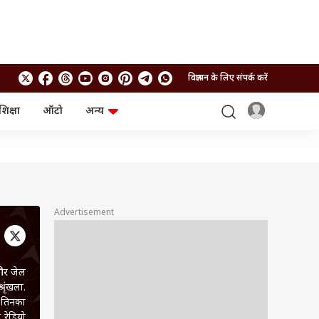
विज्ञापन के लिए संपर्क करें
शिक्षा
ऑटो
अन्य
बिजनेस
लाइफस्टाइल
पर्सनल फाइनेंस
स्वास्थ्य
स्टॉक मार्केट
ट्रैवल
म्यूचुअल फंड्स
फूड
क्रिप्टो
फैशन
आईपीओ
Health and Fitness
Advertisement
फोटो गैलरी
जनरल नॉलेज
 और जेल
वीडियो
रृंखला.
-तिनका
 रेडियो