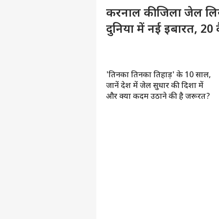
करनाल की जिला जेल लि
दुनिया में नई इबारत, 20 कै
'तिनका तिनका तिहाड़' के 10 साल,
लाखों में घुटती मासूमियत...महिला
जानें देश में जेल सुधार की दिशा में
ैदियों के अधिकारों पर सरकार को
और क्या कदम उठाने की है जरूरत?
ेना होगा ध्यान
ुकून और शिक्षा की आवाज बन रहा
ै तिनका तिनका जेल रेडियो
NEWS
pinion: 'संवाद से कैदियों के जीवन
ें रंग भर रहा तिनका तिनका, लेकिन
हुत असंवेदनशील है समाज का