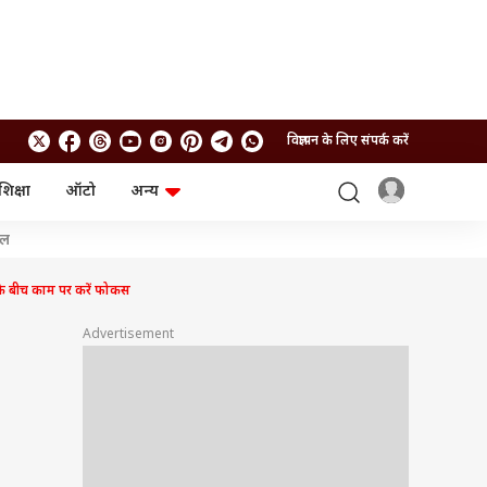
विज्ञापन के लिए संपर्क करें
शिक्षा
ऑटो
अन्य
बिजनेस
लाइफस्टाइल
शल
पर्सनल फाइनेंस
स्वास्थ्य
स्टॉक मार्केट
ट्रैवल
के बीच काम पर करें फोकस
म्यूचुअल फंड्स
फूड
क्रिप्टो
फैशन
Advertisement
आईपीओ
Health and Fitness
फोटो गैलरी
जनरल नॉलेज
वीडियो