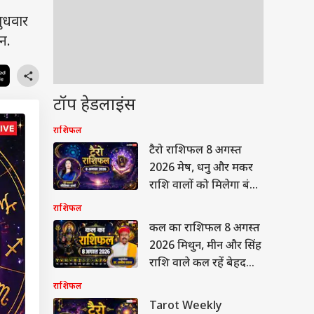
बुधवार
न.
टॉप हेडलाइंस
राशिफल
टैरो राशिफल 8 अगस्त
2026 मेष, धनु और मकर
राशि वालों को मिलेगा बंपर
धन, वहीं वृश्चिक वाले न करें
राशिफल
ये गलती!
कल का राशिफल 8 अगस्त
2026 मिथुन, मीन और सिंह
राशि वाले कल रहें बेहद
सावधान, सेहत और आर्थिक
राशिफल
नुकसान का अलर्ट!
Tarot Weekly