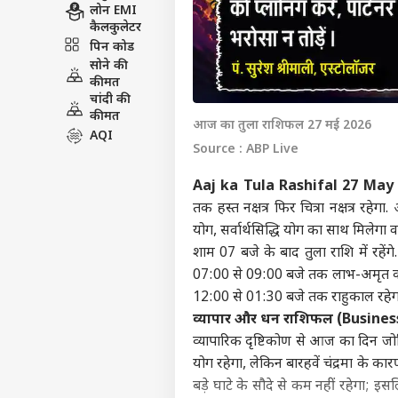
लोन EMI
कैलकुलेटर
पिन कोड
सोने की
कीमत
चांदी की
कीमत
आज का तुला राशिफल 27 मई 2026
AQI
Source : ABP Live
Aaj ka Tula Rashifal 27 May
तक हस्त नक्षत्र फिर चित्रा नक्षत्र रहे
योग, सर्वार्थसिद्धि योग का साथ मिले
शाम 07 बजे के बाद
तुला
राशि में रहे
07:00 से 09:00 बजे तक लाभ-अमृत का 
12:00 से 01:30 बजे तक राहुकाल रहेगा
व्यापार और धन राशिफल (Busine
व्यापारिक दृष्टिकोण से आज का दिन जोख
योग रहेगा, लेकिन बारहवें चंद्रमा के क
बड़े घाटे के सौदे से कम नहीं रहेगा; इस