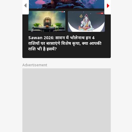
ने) की
समय पर
Sawan 2026: सावन में भोलेनाथ इन 4
7 जुलाई से ब
राशियों पर बरसाएंगे विशेष कृपा, क्या आपकी
को रहना होग
राशि भी है इसमें?
 के लिए
.
Advertisement
है कि
ता को
, और
िषीय
250+