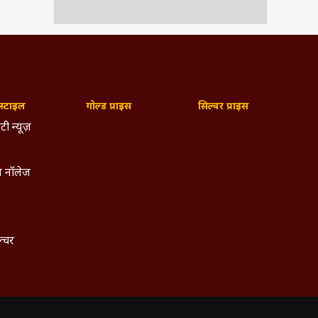
 अंक
टीक,
िशेष
िया,
लाइव
हैं.
 साथ
्टाइल
गोल्ड प्राइस
सिल्वर प्राइस
gram
्मिक
टी न्यूज़
अधिक
िक व
इनके
 नॉलेज
ल्चर