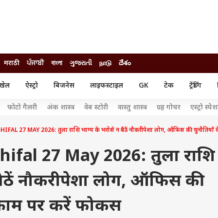
मराठी
ਪੰਜਾਬੀ
বাংলা
ગુજરાતી
நாடு
దేశం
खेल
ऐस्ट्रो
बिजनेस
लाइफस्टाइल
GK
टेक
ट्रेंडिंग
ंजन
ऑटो
खेल
फोटो गैलरी
अंक शास्त्र
वेब स्टोरी
वास्तु शास्त्र
ग्रह गोचर
एस्ट्रो स्पे
ुड
कार
क्रिकेट
री सिनेमा
टेक्नोलॉजी
शिक्षा
AL 27 MAY 2026: तुला राशि भाग्य के भरोसे न बैठें नौकरीपेशा लोग, ऑफिस की चुनौतियों 
ल सिनेमा
मोबाइल
रिजल्ट
्रिटीज
चैटजीपीटी
नौकरी
hifal 27 May 2026: तुला राशि
ी
गैजेट
वेब स्टोरीज
 बैठें नौकरीपेशा लोग, ऑफिस की
यूटिलिटी न्यूज़
कल्चर
फैक्ट चेक
 काम पर करें फोकस