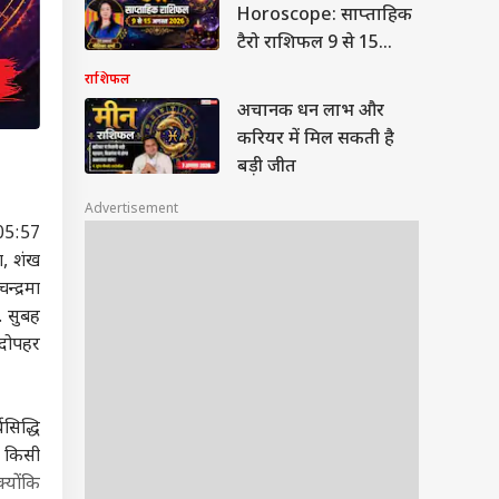
Horoscope: साप्ताहिक
टैरो राशिफल 9 से 15
अगस्त 2026, मेष और
राशिफल
वृश्चिक राशि वालों को
अचानक धन लाभ और
मिलेगा छप्परफाड़ धन,
करियर में मिल सकती है
कर्क-कन्या सतर्क; जानें 12
बड़ी जीत
राशियों का भविष्य
Advertisement
 05:57
ग, शंख
्द्रमा
. सुबह
 दोपहर
सिद्धि
ए किसी
्योंकि