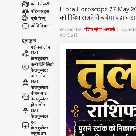
फोटो गैलरी
Libra Horoscope 27 May 2026: तु
पॉडकास्ट्स
को निवेश टालने से बचेगा बड़ा घा
मूवी रिव्यू
ओपिनियन
Written By :
पंडित सुरेश श्रीमाली
| Edited 
AM (IST)
यूजफुल
पर्सनल लोन
EMI
कैलकुलेटर
कम्पैटिबिलिटी
कैलकुलेटर
कार लोन
EMI
कैलकुलेटर
बीएमआई
कैलकुलेटर
होम लोन
EMI
कैलकुलेटर
एज
कैलकुलेटर
एजुकेशन