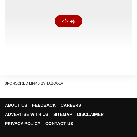
और पढ़ें
SPONSORED LINKS BY TABOOLA
ABOUT US
FEEDBACK
CAREERS
प्रसिद्ध टैरो एक्सपर्ट नीतिका शर्मा (अजमेर) के कार्ड विश्लेषण से
ADVERTISE WITH US
SITEMAP
DISCLAIMER
जानें, आज आपके भाग्य के सितारे क्या संकेत दे रहे हैं.
PRIVACY POLICY
CONTACT US