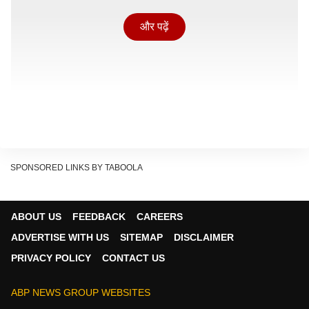
और पढ़ें
SPONSORED LINKS BY TABOOLA
आज ग्रहों से बनने वाले वाशि योग, आनन्दादि योग, सुनफा योग, शंख
योग, सुकर्मा योग, सर्वाअमृत योग का साथ मिलेगा. मीन राशि होने से
भद्र योग का महाप्रभाव रहेगा.
ABOUT US
FEEDBACK
CAREERS
ADVERTISE WITH US
SITEMAP
DISCLAIMER
PRIVACY POLICY
CONTACT US
ABP NEWS GROUP WEBSITES