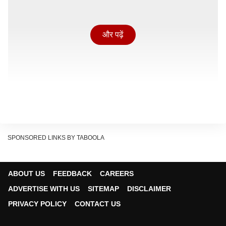
और पढ़ें
SPONSORED LINKS BY TABOOLA
ABOUT US
FEEDBACK
CAREERS
ज्योतिषीय गणना के अनुसार, कल मंगलवार का दिन करियर और
ADVERTISE WITH US
SITEMAP
DISCLAIMER
व्यापार के लिहाज से अत्यंत महत्वपूर्ण है. कल आकाश मंडल में वाशि
PRIVACY POLICY
CONTACT US
योग, आनन्दादि योग, सुनफा योग और शंख योग के साथ
वृद्धि योग
का महासंयोग बन रहा है. इसके अलावा, यदि आपकी राशि मेष, कर्क,