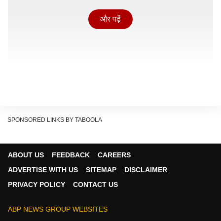
और पढ़ें
SPONSORED LINKS BY TABOOLA
आज ग्रहों से बनने वाले वाशि योग, आनन्दादि योग, सुनफा योग, शंख
योग, प्रीति योग, सर्वार्थ सिद्धि योग का साथ मिलेगा.
ABOUT US
FEEDBACK
CAREERS
ADVERTISE WITH US
SITEMAP
DISCLAIMER
PRIVACY POLICY
CONTACT US
ABP NEWS GROUP WEBSITES