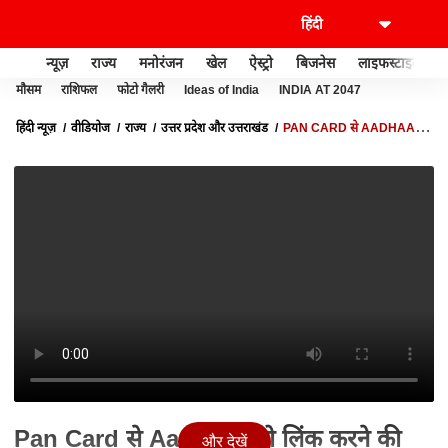
न्यूज़
राज्य
मनोरंजन
खेल
ऐस्ट्रो
बिजनेस
लाइफस्टाइल
मौसम
राशिफल
फोटो गैलरी
Ideas of India
INDIA AT 2047
हिंदी न्यूज़
वीडियोज
राज्य
उत्तर प्रदेश और उत्तराखंड
PAN CARD से AADHAAR
को लिंक करने की तारीख 30 जून तक बढ़ी | GANGA SAVERA | ABP GANGA
Pan Card से Aadhaar को लिंक करने की
और देखें