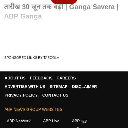
तारीख 30 जून तक बढ़ी | Ganga Savera |
ABP Ganga
Written By :
ABP Ganga
01 Apr 2021 08:15 AM (IST)
पैन से आधार कार्ड को लिंक करने की तारीख 30 जून तक बढ़ा दी गई है। ये
फैसला सरकार ने कोरोना महामारी के...
see more
SPONSORED LINKS BY TABOOLA
30th June
Adhaar Card Linking Date Extended
Tags :
Adhaar Pan Linking
Adhaar Card
Pan Card
ABOUT US
FEEDBACK
CAREERS
Abp Ganga
ADVERTISE WITH US
SITEMAP
DISCLAIMER
PRIVACY POLICY
CONTACT US
ABP NEWS GROUP WEBSITES
ABP Network
ABP Live
ABP न्यूज़