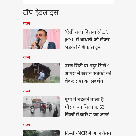
 है? ऐसे पहचानें हर
दोहराने वाला दर्दनाक
ा
टॉप हेडलाइंस
राज्य
'ऐसी सजा दिलवाएंगे...',
JPSC में धांधली को लेकर
 के नियमों पर मौसम
भड़के निशिकांत दुबे
्योहारों की मार, स्कूलों
सामने आई नई चुनौती
राज्य
ताज सिटी या गड्ढा सिटी?
आगरा में खराब सड़कों को
लेकर सपा का प्रदर्शन
राज्य
यूपी में बदलने वाला है
मौसम का मिजाज, 63
जिलों में बारिश का अलर्ट
राज्य
दिल्ली-NCR में आज कैसा