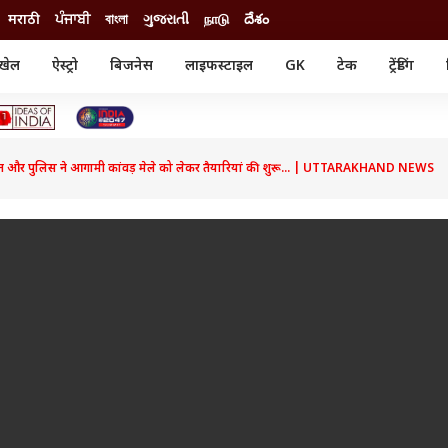
मराठी
ਪੰਜਾਬੀ
বাংলা
ગુજરાતી
நாடு
దేశం
खेल
ऐस्ट्रो
बिजनेस
लाइफस्टाइल
GK
टेक
ट्रेंडिंग
ंजन
ऑटो
खेल
ुड
कार
क्रिकेट
री सिनेमा
टेक्नोलॉजी
शिक्षा
ल सिनेमा
शासन और पुलिस ने आगामी कांवड़ मेले को लेकर तैयारियां की शुरू... | UTTARAKHAND NEWS
मोबाइल
रिजल्ट
्रिटीज
चैटजीपीटी
नौकरी
ी
गैजेट
वेब स्टोरीज
यूटिलिटी न्यूज़
कल्चर
फैक्ट चेक