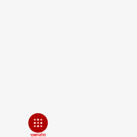
Tags :
Uttarakhand News
Ut
Uttarakhand Latest News
Ut
CM Dhami Latest News
Pahad
Haridwar Kanwar Yatra 2023
H
पर्सनल
टॉप
हॅलो गेस्ट
उत्तर
एडवर्टाइज विथ अस
प्राइवेसी पॉलिसी
कॉन्टैक्ट अस
सेंड फीडबैक
यूपी
एक्सप्लोरर