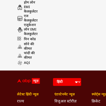
होम लोन
EMI
कैलकुलेटर
एज
कैलकुलेटर
एजुकेशन
लोन EMI
कैलकुलेटर
पिन कोड
सोने की
कीमत
चांदी की
कीमत
AQI
लेटेस्ट हिंदी न्यूज़
एंटरटेनमेंट न्यूज़
स्पोर्ट्स न्यू
राज्य
विजुअल स्टोरीज़
क्रिकेट