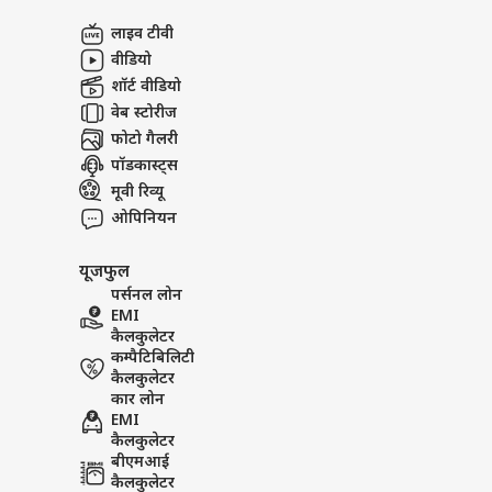
अबाउट अस
का म
लाइव टीवी
बारि
ओटीट
करियर्स
वीडियो
शॉर्ट वीडियो
वेब स्टोरीज
फोटो गैलरी
पॉडकास्ट्स
कंगन
विधा
मूवी रिव्यू
LOGIN
कंफर
ओपिनियन
सकते 
यूजफुल
पर्सनल लोन
EMI
कैलकुलेटर
कम्पैटिबिलिटी
कैलकुलेटर
कार लोन
EMI
कैलकुलेटर
बीएमआई
कैलकुलेटर