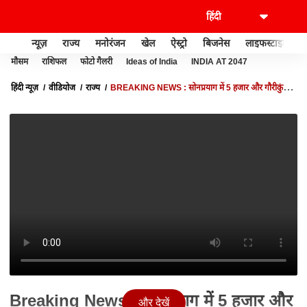
न्यूज़
राज्य
मनोरंजन
खेल
ऐस्ट्रो
बिजनेस
लाइफस्टाइल
मौसम
राशिफल
फोटो गैलरी
Ideas of India
INDIA AT 2047
हिंदी न्यूज़
वीडियोज
राज्य
BREAKING NEWS : सोनप्रयाग में 5 हजार और गौरीकुंड में
3 हजार यात्री रोके गए... | KEDARNATH YATRA
Breaking News : सोनप्रयाग में 5 हजार और
और देखें