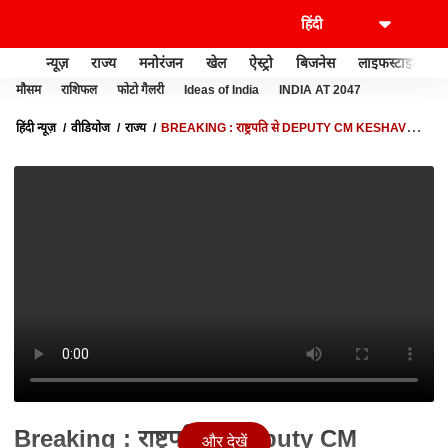
न्यूज़
राज्य
मनोरंजन
खेल
ऐस्ट्रो
बिजनेस
लाइफस्टाइल
मौसम
राशिफल
फोटो गैलरी
Ideas of India
INDIA AT 2047
हिंदी न्यूज़
वीडियोज
राज्य
BREAKING : राष्ट्रपति से DEPUTY CM KESHAV
PRASAD MAURYA ने की मुलाकात
Breaking : राष्ट्रपति से Deputy CM
और देखें