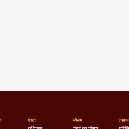
ज़
ऐस्ट्रो
मौसम
लाइफस