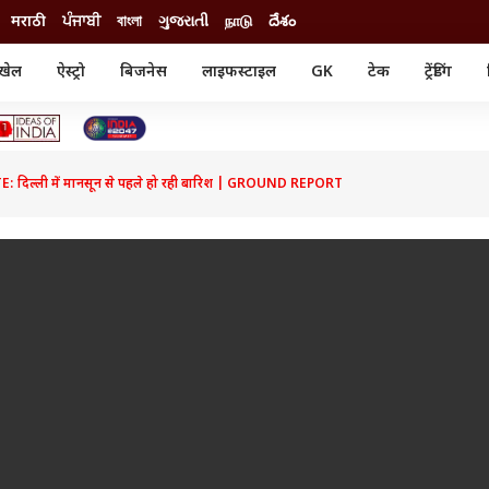
मराठी
ਪੰਜਾਬੀ
বাংলা
ગુજરાતી
நாடு
దేశం
खेल
ऐस्ट्रो
बिजनेस
लाइफस्टाइल
GK
टेक
ट्रेंडिंग
ंजन
ऑटो
खेल
ुड
कार
क्रिकेट
री सिनेमा
टेक्नोलॉजी
शिक्षा
ल सिनेमा
दिल्ली में मानसून से पहले हो रही बारिश | GROUND REPORT
मोबाइल
रिजल्ट
्रिटीज
चैटजीपीटी
नौकरी
ी
गैजेट
वेब स्टोरीज
यूटिलिटी न्यूज़
कल्चर
फैक्ट चेक