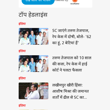
देखें आज का मौसम
षित राणा पर चला BCCI
Powered By:
हंटर, 97 किलो तक बढ़
 वजन, वापस CoE भेजा
या
टॉप हेडलाइंस
इंडिया
SC जाएंगे तरुण तेजपाल,
रेप केस में दोषी, बोले- '62
A बिल पर शशि थरूर
का हूं, 2 बेटियां हैं'
ार के साथ या खिलाफ?
- 'रिश्ता पूरी तरह...'
इंडिया
तरुण तेजपाल को 10 साल
की सजा, रेप केस में हाई
कोर्ट ने पलटा फैसला
इंडिया
लखीमपुर खीरी हिंसा:
आशीष मिश्रा की जमानत
शर्तों में ढील से SC का
इनकार, क्या बोले प्रशांत
इंडिया