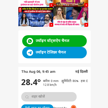
rder
ज्वॉइन वॉट्सऐप चैनल
cher
ज्वॉइन टेलिग्राम चैनल
ham
a
ने दी
Thu Aug 06, 9:45 am
नई दिल्ली
ी
ेट
28.4°
बारिश: 0 mm ह्यूमिडिटी: 86% हवा: E
 कांड
12.8 km/h
े
 आज