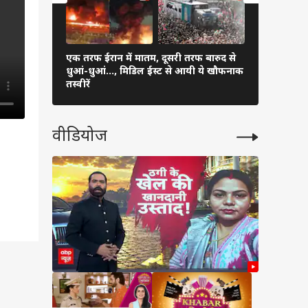
एक तरफ ईरान में मातम, दूसरी तरफ बारुद से
अरुणाचल-अस
धुआं-धुआं…, मिडिल ईस्ट से आयी ये खौफनाक
प्रभावित, 5 
तस्वीरें
बड़ा ऐक्शन
वीडियोज
िश हो