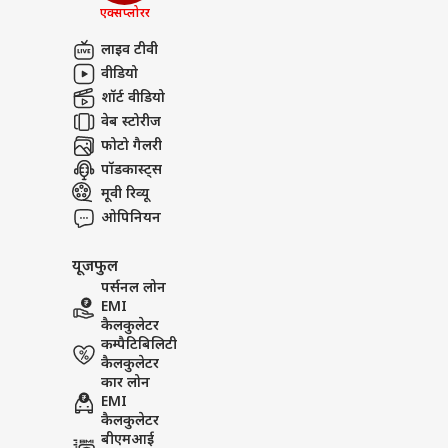
लखीम
एक्सप्लोरर
अबाउट अस
आशी
शर्तो
बॉली
लाइव टीवी
करियर्स
इनका
वीडियो
भूष
शॉर्ट वीडियो
वेब स्टोरीज
फोटो गैलरी
'गोल
पॉडकास्ट्स
था 1
मूवी रिव्यू
LOGIN
के ल
ओपिनियन
फिल्म
यूजफुल
पर्सनल लोन
EMI
कैलकुलेटर
कम्पैटिबिलिटी
कैलकुलेटर
कार लोन
EMI
कैलकुलेटर
बीएमआई