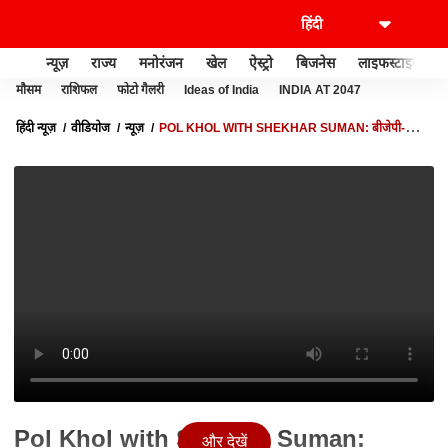
न्यूज़
राज्य
मनोरंजन
खेल
ऐस्ट्रो
बिजनेस
लाइफस्टाइल
मौसम
राशिफल
फोटो गैलरी
Ideas of India
INDIA AT 2047
हिंदी न्यूज़
वीडियोज
न्यूज़
POL KHOL WITH SHEKHAR SUMAN: बीजेपी-कांग्रेस
के साथ 'खेला' हो गया !
Pol Khol with Shekhar Suman:
और देखें