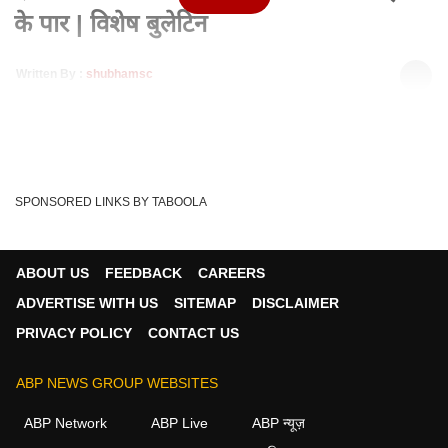
के पार | विशेष बुलेटिन
Written By :
shubhamsc
26 May 2020 02:30 PM (IST)
देश में कोरोना मरीजों की संख्या 1 लाख 45 हजार के पार | विशेष बुलेटिन
Covid Case In India
Virus
Coronavirus
Tags :
SPONSORED LINKS BY TABOOLA
India
China
Covid-19
ABOUT US
FEEDBACK
CAREERS
ADVERTISE WITH US
SITEMAP
DISCLAIMER
PRIVACY POLICY
CONTACT US
ABP NEWS GROUP WEBSITES
ABP Network
ABP Live
ABP न्यूज़