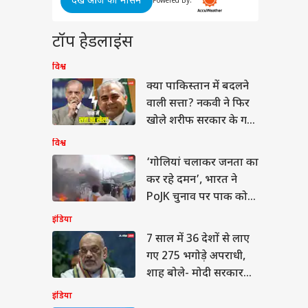
देखें आज का मौसम
मीन
ेल-सीमा के तलाक पर
Powered By:
ान खान ने किया
्वर ने
्ट, भाई से बोले- तुम्हारा
ेस
टॉप हेडलाइंस
 समझता हूं, खुद को ब्लेम
ा बंद करो
विश्व
क्या पाकिस्तान में बदलने
वाली सत्ता? नकवी ने फिर
ने सिक्के बेचकर कमाएं
खोले शरीफ सरकार के गहरे
लाख, PM मोदी ने
राज
यो में कहा? सरकार ने
विश्व
 बताया
‘गोलियां चलाकर जनता का
कर रहे दमन’, भारत ने
PoJK चुनाव पर पाक को
दिखाया आईना
इंडिया
7 साल में 36 देशों से लाए
गए 275 भगोड़े अपराधी,
शाह बोले- मोदी सरकार
में…
इंडिया