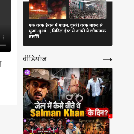
एक तरफ ईरान में मातम, दूसरी तरफ बारुद से
अरुणाचल-अस
धुआं-धुआं…, मिडिल ईस्ट से आयी ये खौफनाक
प्रभावित, 5 
तस्वीरें
बड़ा ऐक्शन
वीडियोज
ा
rest