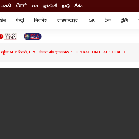
मराठी
ਪੰਜਾਬੀ
বাংলা
ગુજરાતી
நாடு
దేశం
खेल
ऐस्ट्रो
बिजनेस
लाइफस्टाइल
GK
टेक
ट्रेंडिंग
ंजन
ऑटो
खेल
ुड
कार
क्रिकेट
री सिनेमा
टेक्नोलॉजी
शिक्षा
ल सिनेमा
तक पहुंचा ABP रिपोर्टर, LIVE, कैमरा और एनकाउंटर ! । OPERATION BLACK FOREST
मोबाइल
रिजल्ट
्रिटीज
चैटजीपीटी
नौकरी
ी
गैजेट
वेब स्टोरीज
यूटिलिटी न्यूज़
कल्चर
फैक्ट चेक