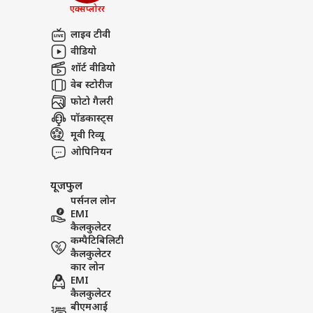
Sansani: स्कूल में Murder स
किसी
एक्सप्लोरर
अबाउट अस
कान…
Teacher का कातिल कौन?
जख्म
इंडिय
लाइव टीवी
करियर्स
वीडियो
शॉर्ट वीडियो
वेब स्टोरीज
फोटो गैलरी
उदय
पॉडकास्ट्स
मद्रा
मूवी रिव्यू
LOGIN
फैसल
ओपिनियन
बाद 
यूजफुल
पर्सनल लोन
EMI
कैलकुलेटर
कम्पैटिबिलिटी
कैलकुलेटर
कार लोन
EMI
कैलकुलेटर
बीएमआई