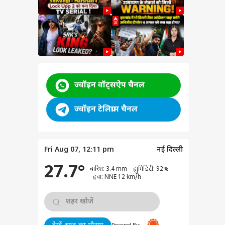
ज्वॉइन वॉट्सऐप चैनल
ham
ज्वॉइन टेलिग्राम चैनल
a
ने दी
ी
Fri Aug 07, 12:11 pm
नई दिल्ली
 कांड
टी
27.7°
बारिश: 3.4 mm ह्यूमिडिटी: 92%
हवा: NNE 12 km/h
े
 आज