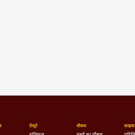
ज़
ऐस्ट्रो
मौसम
लाइफस