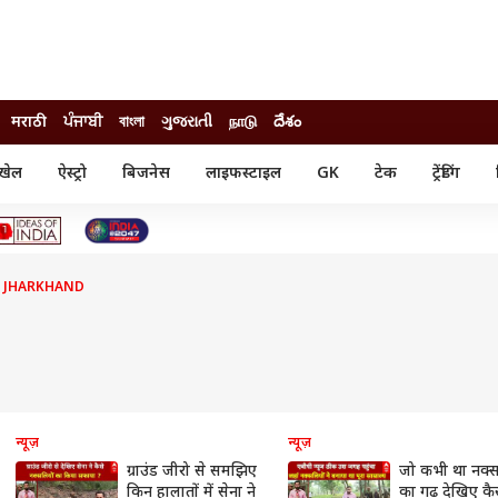
मराठी
ਪੰਜਾਬੀ
বাংলা
ગુજરાતી
நாடு
దేశం
खेल
ऐस्ट्रो
बिजनेस
लाइफस्टाइल
GK
टेक
ट्रेंडिंग
ंजन
ऑटो
खेल
ुड
कार
क्रिकेट
री सिनेमा
टेक्नोलॉजी
शिक्षा
ल सिनेमा
 JHARKHAND
मोबाइल
रिजल्ट
्रिटीज
चैटजीपीटी
नौकरी
ी
गैजेट
वेब स्टोरीज
यूटिलिटी न्यूज़
कल्चर
फैक्ट चेक
न्यूज़
न्यूज़
ग्राउंड जीरो से समझिए
जो कभी था नक्स
किन हालातों में सेना ने
का गढ़ देखिए कैस