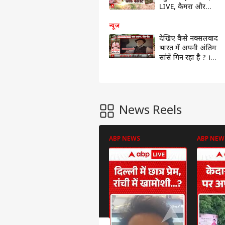
LIVE, कैमरा और
एनकाउंटर ! ।
Operation Black
न्यूज़
Forest
देखिए कैसे नक्सलवाद
भारत में अपनी अंतिम
सांसें गिन रहा है ? ।
Operation Black
Forest
News Reels
ABP NEWS
ABP NEW