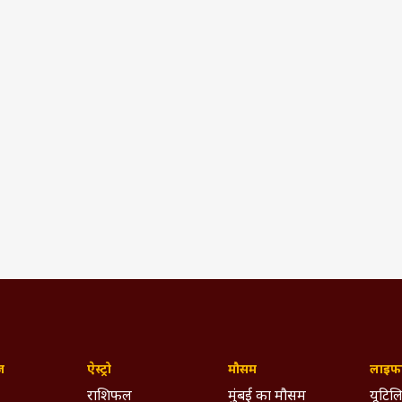
ज़
ऐस्ट्रो
मौसम
लाइफस
राशिफल
मुंबई का मौसम
यूटिलि