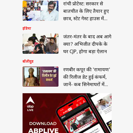
ीर कपूर की 'रामायण'
रांची प्रोटेस्ट: सरकार से
िलीज डेट हुई कंफर्म,
बातचीत के लिए तैयार हुए
ं- कब सिनेमाघरों में देगी
या
तक
छात्र, स्टेट गेस्ट हाउस में
होगी बात
इंडिया
जंतर-मंतर के बाद अब आगे
क्या? अभिजीत दीपके के
 NEET-UG में ‘टू-स्टेज
घर CJP, होगा बड़ा ऐलान
मूला’ से पेपर लीक पर
गी लगाम?
बॉलीवुड
रणबीर कपूर की 'रामायण'
की रिलीज डेट हुई कंफर्म,
जानें- कब सिनेमाघरों में
देगी दस्तक