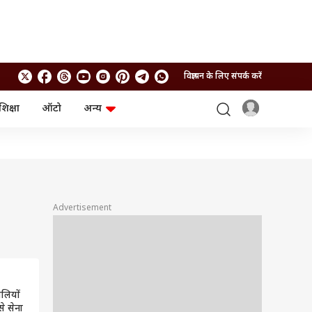
विज्ञापन के लिए संपर्क करें
शिक्षा
ऑटो
अन्य
बिजनेस
लाइफस्टाइल
पर्सनल फाइनेंस
स्वास्थ्य
स्टॉक मार्केट
ट्रैवल
म्यूचुअल फंड्स
फूड
क्रिप्टो
फैशन
आईपीओ
Health and Fitness
Advertisement
फोटो गैलरी
जनरल नॉलेज
वीडियो
लियों
े सेना