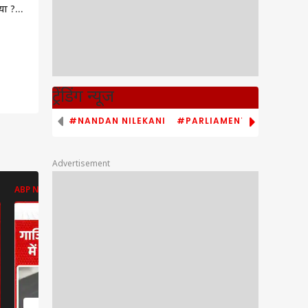
या ? ।
ack
ट्रेंडिंग न्यूज
#NANDAN NILEKANI
#PARLIAMENT MONSOON S
Advertisement
ABP NEWS
ABP NEWS
ABP NEWS