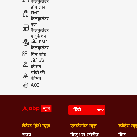
कैलकुलेटर
होम लोन
EMI
कैलकुलेटर
एज
कैलकुलेटर
एजुकेशन
लोन EMI
कैलकुलेटर
पिन कोड
सोने की
कीमत
चांदी की
कीमत
AQI
लेटेस्ट हिंदी न्यूज़
एंटरटेनमेंट न्यूज़
स्पोर्ट्स न्यू
राज्य
विजुअल स्टोरीज़
क्रिकेट