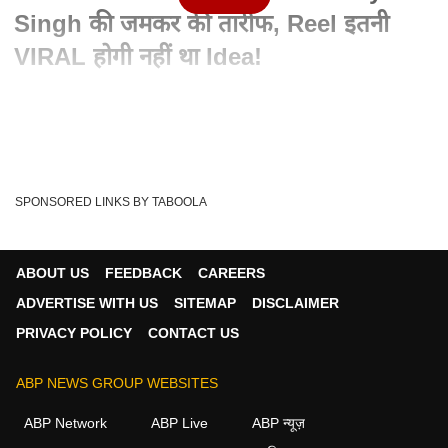
Singh की जमकर की तारीफ, Reel इतनी
VIRAL होगी नहीं था Idea!
Written By :
अमित भाटिया
12 Jun 2025 07:10 PM (IST)
हाल ही के एक exclusive interview में हमारी बात Actress
Soundarya Sharma से हुई, Soundarya ने हमारे ...
see more
SPONSORED LINKS BY TABOOLA
Bollywood Updates
Entertainment Updates
Tags :
Celebrity Updates
ABOUT US
FEEDBACK
CAREERS
ADVERTISE WITH US
SITEMAP
DISCLAIMER
PRIVACY POLICY
CONTACT US
मनोरंजन वीडियोज
ABP NEWS GROUP WEBSITES
मनोरंजन
ABP Network
ABP Live
ABP न्यूज़