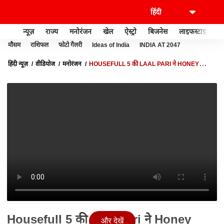
न्यूज़
राज्य
मनोरंजन
खेल
ऐस्ट्रो
बिजनेस
लाइफस्टाइल
मौसम
राशिफल
फोटो गैलरी
Ideas of India
INDIA AT 2047
हिंदी न्यूज़
वीडियोज
मनोरंजन
HOUSEFULL 5 की LAAL PARI ने HONEY
SINGH की जमकर की तारीफ, REEL इतनी VIRAL होगी नहीं था IDEA!
Housefull 5 की Laal Pari ने Honey
और देखें