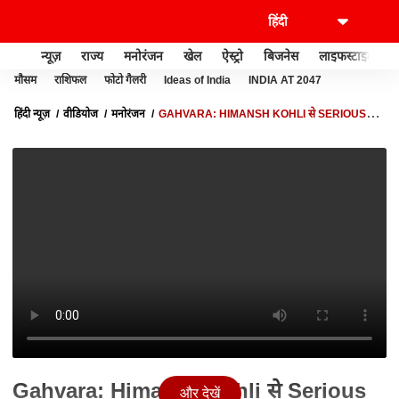
न्यूज़
राज्य
मनोरंजन
खेल
ऐस्ट्रो
बिजनेस
लाइफस्टाइल
मौसम
राशिफल
फोटो गैलरी
Ideas of India
INDIA AT 2047
हिंदी न्यूज़
वीडियोज
मनोरंजन
GAHVARA: HIMANSH KOHLI से SERIOUS
ROLE करवाना DIRECTOR TARIQ MOHAMMAD के लिए कितना मुश्किल था?
Gahvara: Himansh Kohli से Serious
और देखें