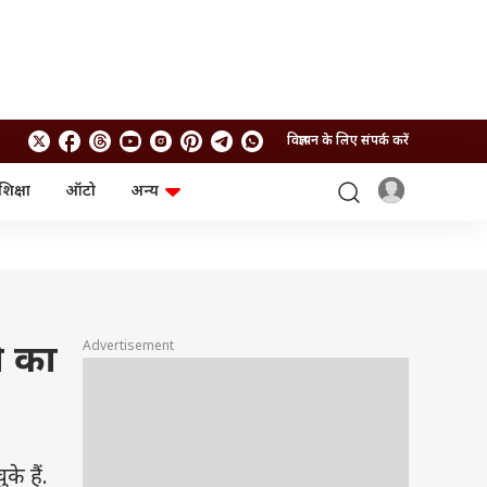
विज्ञापन के लिए संपर्क करें
शिक्षा
ऑटो
अन्य
बिजनेस
लाइफस्टाइल
पर्सनल फाइनेंस
स्वास्थ्य
स्टॉक मार्केट
ट्रैवल
म्यूचुअल फंड्स
फूड
क्रिप्टो
फैशन
आईपीओ
Health and Fitness
Advertisement
े का
फोटो गैलरी
जनरल नॉलेज
वीडियो
े हैं.