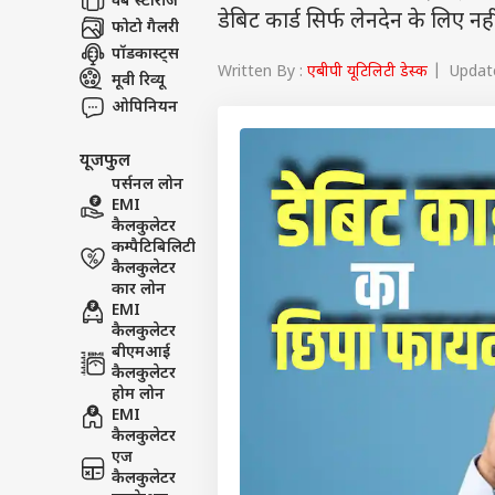
वेब स्टोरीज
डेबिट कार्ड सिर्फ लेनदेन के लिए नही
फोटो गैलरी
पॉडकास्ट्स
Written By :
एबीपी यूटिलिटी डेस्क
| Update
मूवी रिव्यू
ओपिनियन
यूजफुल
पर्सनल लोन
EMI
कैलकुलेटर
कम्पैटिबिलिटी
कैलकुलेटर
कार लोन
EMI
कैलकुलेटर
बीएमआई
कैलकुलेटर
होम लोन
EMI
कैलकुलेटर
एज
कैलकुलेटर