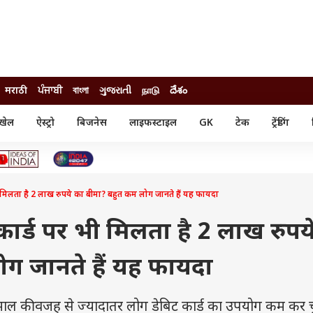
मराठी
ਪੰਜਾਬੀ
বাংলা
ગુજરાતી
நாடு
దేశం
खेल
ऐस्ट्रो
बिजनेस
लाइफस्टाइल
GK
टेक
ट्रेंडिंग
ंजन
ऑटो
खेल
ुड
कार
क्रिकेट
री सिनेमा
टेक्नोलॉजी
शिक्षा
ल सिनेमा
ी मिलता है 2 लाख रुपये का बीमा? बहुत कम लोग जानते हैं यह फायदा
मोबाइल
रिजल्ट
्रिटीज
चैटजीपीटी
नौकरी
ी
ार्ड पर भी मिलता है 2 लाख रुपय
गैजेट
वेब स्टोरीज
ग जानते हैं यह फायदा
यूटिलिटी न्यूज़
कल्चर
फैक्ट चेक
ाल की वजह से ज्यादातर लोग डेबिट कार्ड का उपयोग कम कर चुक