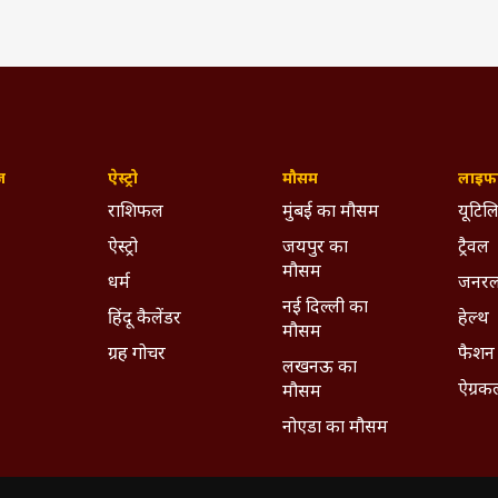
ज़
ऐस्ट्रो
मौसम
लाइफस
राशिफल
मुंबई का मौसम
यूटिलि
ऐस्ट्रो
जयपुर का
ट्रैवल
मौसम
धर्म
जनरल
नई दिल्ली का
हिंदू कैलेंडर
हेल्थ
मौसम
ग्रह गोचर
फैशन
लखनऊ का
ऐग्रक
मौसम
नोएडा का मौसम