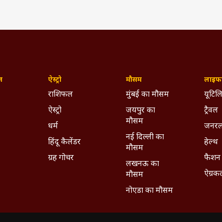
ज़
ऐस्ट्रो
मौसम
लाइफस
राशिफल
मुंबई का मौसम
यूटिलि
ऐस्ट्रो
जयपुर का
ट्रैवल
मौसम
धर्म
जनरल
नई दिल्ली का
हिंदू कैलेंडर
हेल्थ
मौसम
ग्रह गोचर
फैशन
लखनऊ का
ऐग्रक
मौसम
नोएडा का मौसम