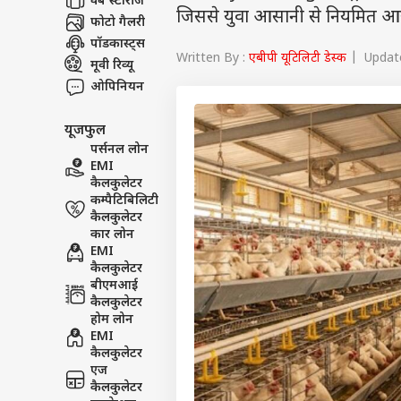
वेब स्टोरीज
जिससे युवा आसानी से नियमित आय 
फोटो गैलरी
पॉडकास्ट्स
Written By :
एबीपी यूटिलिटी डेस्क
| Update
मूवी रिव्यू
ओपिनियन
यूजफुल
पर्सनल लोन
EMI
कैलकुलेटर
कम्पैटिबिलिटी
कैलकुलेटर
कार लोन
EMI
कैलकुलेटर
बीएमआई
कैलकुलेटर
होम लोन
EMI
कैलकुलेटर
एज
कैलकुलेटर