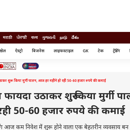
मराठी
ਪੰਜਾਬੀ
বাংলা
ગુજરાતી
நாடு
దేశం
खेल
ऐस्ट्रो
बिजनेस
लाइफस्टाइल
GK
टेक
ट्रेंडिंग
ंजन
ऑटो
खेल
ुड
कार
क्रिकेट
री सिनेमा
टेक्नोलॉजी
शिक्षा
ल सिनेमा
कर शुरू किया मुर्गी पालन, आज हर महीने हो रही 50-60 हजार रुपये की कमाई
मोबाइल
रिजल्ट
्रिटीज
चैटजीपीटी
नौकरी
ी
फायदा उठाकर शुरू किया मुर्गी पा
गैजेट
वेब स्टोरीज
रही 50-60 हजार रुपये की कमाई
यूटिलिटी न्यूज़
कल्चर
फैक्ट चेक
िंग आज कम निवेश में शुरू होने वाला एक बेहतरीन व्यवसाय बन 