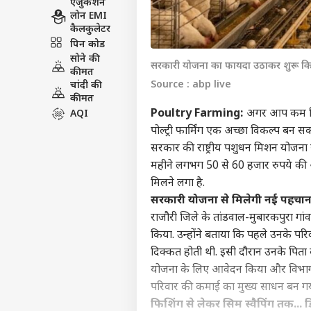
एजुकेशन
लोन EMI
कैलकुलेटर
पिन कोड
सोने की
सरकारी योजना का फायदा उठाकर शुरू किय
कीमत
Source : abp live
चांदी की
कीमत
Poultry Farming:
अगर आप कम निव
AQI
पोल्ट्री फार्मिंग एक अच्छा विकल्प बन सक
सरकार की राष्ट्रीय पशुधन मिशन योजना
महीने लगभग 50 से 60 हजार रुपये की 
मिलने लगा है.
सरकारी योजना से मिलेगी नई पहचा
राजौरी जिले के तांडवाल-मुबारकपुरा गां
किया. उन्होंने बताया कि पहले उनके प
दिक्कत होती थी. इसी दौरान उनके पिता 
योजना के लिए आवेदन किया और विभाग 
परिवार की कमाई का मुख्य साधन बन गया
फिशिंग से लेकर सिम स्वैपिंग तक...