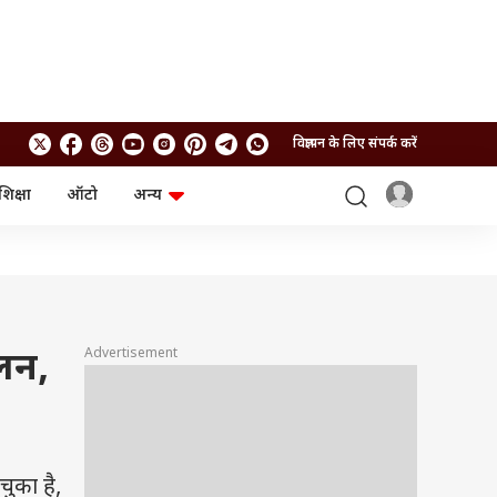
विज्ञापन के लिए संपर्क करें
शिक्षा
ऑटो
अन्य
बिजनेस
लाइफस्टाइल
पर्सनल फाइनेंस
स्वास्थ्य
स्टॉक मार्केट
ट्रैवल
म्यूचुअल फंड्स
फूड
क्रिप्टो
फैशन
आईपीओ
Health and Fitness
Advertisement
लन,
फोटो गैलरी
जनरल नॉलेज
वीडियो
चुका है,