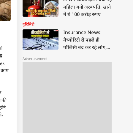
LPG सब्सिडी देखने बैंक गई
महिला बनी अरबपति, खाते
में थे 100 करोड़ रुपए
यूटिलिटी
Insurance News:
मैच्योरिटी से पहले ही
पॉलिसी बंद कर रहे लोग,
तो
सरकार के आंकड़ों ने बढ़ाई
्र
Advertisement
चिंता
 हर
ी काम
ू
काफी
ोंने
के