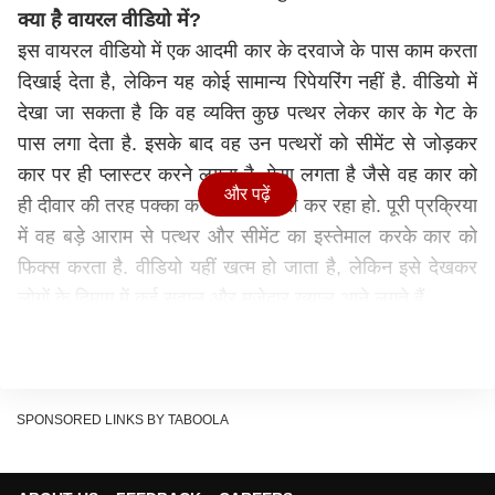
क्या है वायरल वीडियो में?
इस वायरल वीडियो में एक आदमी कार के दरवाजे के पास काम करता
दिखाई देता है, लेकिन यह कोई सामान्य रिपेयरिंग नहीं है. वीडियो में
देखा जा सकता है कि वह व्यक्ति कुछ पत्थर लेकर कार के गेट के
पास लगा देता है. इसके बाद वह उन पत्थरों को सीमेंट से जोड़कर
कार पर ही प्लास्टर करने लगता है. ऐसा लगता है जैसे वह कार को
और पढ़ें
ही दीवार की तरह पक्का करने की कोशिश कर रहा हो. पूरी प्रक्रिया
में वह बड़े आराम से पत्थर और सीमेंट का इस्तेमाल करके कार को
फिक्स करता है. वीडियो यहीं खत्म हो जाता है, लेकिन इसे देखकर
लोगों के दिमाग में कई सवाल और मजेदार ख्याल आने लगते हैं.
यह भी पढ़ें -
Viral Video: सड़क पर दुल्हन की विदाई शूट कर
रहा था फोटोग्राफर, आई कार और...; वीडियो अपने रिस्क पर देखें
आखिर मामला क्या है?
वीडियो के साथ जो कैप्शन दिया गया है, उसमें मजाकिया अंदाज में
SPONSORED LINKS BY TABOOLA
लिखा गया है कि शोरूम वाले ज्यादा पैसे मांग रहे थे, तो राजमिस्त्री
से सिर्फ 200 रुपए में प्लास्टर करवा दिया. महंगे रिपेयर खर्च से बचने