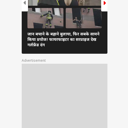
K फ्लैट
ार आता
िंग और
वीडियो
जान बचाने के बहाने बुलाया, फिर सबके सामने
ऑफिस में दि
किया प्रपोज! फायरफाइटर का सरप्राइज देख
साथ ट्राई करे
गर्लफ्रेंड दंग
Advertisement
शाली
 है,
अपना
े के
वाले
नातक
.
रमोट