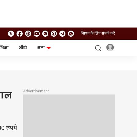
विज्ञापन के लिए संपर्क करें
शिक्षा
ऑटो
अन्य
बिजनेस
लाइफस्टाइल
पर्सनल फाइनेंस
स्वास्थ्य
स्टॉक मार्केट
ट्रैवल
म्यूचुअल फंड्स
फूड
क्रिप्टो
फैशन
आईपीओ
Health and Fitness
Advertisement
साल
फोटो गैलरी
जनरल नॉलेज
वीडियो
00 रुपये