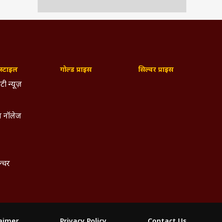
े कई
उनका
ड और
रीति
्टाइल
गोल्ड प्राइस
सिल्वर प्राइस
दीदा
टी न्यूज़
ल्मी
बड़ी
 नॉलेज
ल्चर
laimer
Privacy Policy
Contact Us