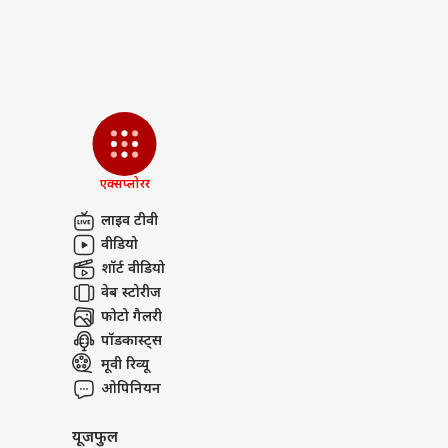
OTT 
को 
LOGIN
फिल्
'लेन
A post shared by Ka
खाने-पीने और रोजमर्रा का बज
खर्च कम रखने के लिए उन्होंने खाने का
एक्सप्लोरर
का इस्तेमाल करती हैं, जिस पर महीने क
रुपये खर्च करती हैं. इसके अलावा इंटर
लाइव टीवी
ग्रोसरी, पर करीब 2,000 रुपये खर्च करत
वीडियो
शॉर्ट वीडियो
बचत और असलियत का संघर्ष
वेब स्टोरीज
इतने सारे खर्चों के बाद जो भी पैसे बचते ह
फोटो गैलरी
महीने बैलेंस बनाना आसान नहीं होता. क
पॉडकास्ट्स
बचत कर लेती हूं, लेकिन कुछ महीने खर्च
मूवी रिव्यू
यह भी पढ़ें:
Viral Video: डर से ब
ओपिनियन
जद्दोजहद करते दिखे मजदूर
सोशल मीडिया यूजर्स का रिएक
यूजफुल