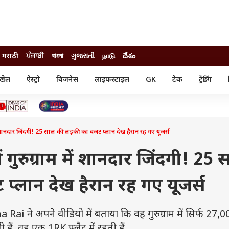
मराठी
ਪੰਜਾਬੀ
বাংলা
ગુજરાતી
நாடு
దేశం
खेल
ऐस्ट्रो
बिजनेस
लाइफस्टाइल
GK
टेक
ट्रेंडिंग
ंजन
ऑटो
खेल
ुड
कार
क्रिकेट
री सिनेमा
टेक्नोलॉजी
शिक्षा
ल सिनेमा
 शानदार जिंदगी! 25 साल की लड़की का बजट प्लान देख हैरान रह गए यूजर्स
मोबाइल
रिजल्ट
्रिटीज
चैटजीपीटी
नौकरी
ी
गुरुग्राम में शानदार जिंदगी! 25 
गैजेट
वेब स्टोरीज
प्लान देख हैरान रह गए यूजर्स
यूटिलिटी न्यूज़
कल्चर
फैक्ट चेक
Rai ने अपने वीडियो में बताया कि वह गुरुग्राम में सिर्फ 27,0