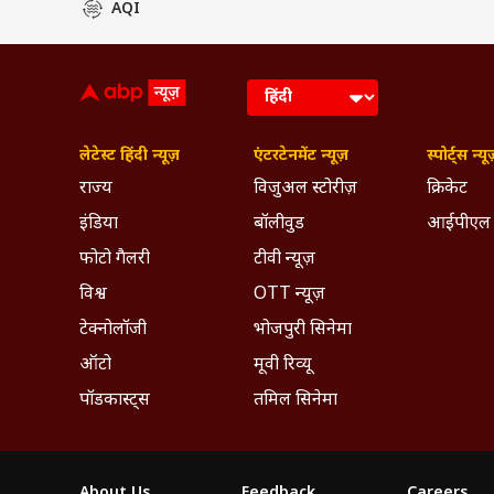
शेख इंजमाम का हिंदी 
AQI
कविताएं रची हैं और
पसंदीदा विषय है.
ट्रेंडिंग और राजनीत
सोशल मीडिया पर पनपन
शेख इंजमाम को घूमन
रिवाज, रहन सहन और स
लेटेस्ट हिंदी न्यूज़
एंटरटेनमेंट न्यूज़
स्पोर्ट्स न्यू
इंजमाम को फिल्में 
राज्य
विजुअल स्टोरीज़
क्रिकेट
अभिनेताओं में शुमार
अभिनेताओं, कलाकारों 
इंडिया
बॉलीवुड
आईपीएल
भाषा पर मजबूत पकड़ 
फोटो गैलरी
टीवी न्यूज़
आसानी से खबरों को पे
विश्व
OTT न्यूज़
टेक्नोलॉजी
भोजपुरी सिनेमा
ऑटो
मूवी रिव्यू
पॉडकास्ट्स
तमिल सिनेमा
About Us
Feedback
Careers