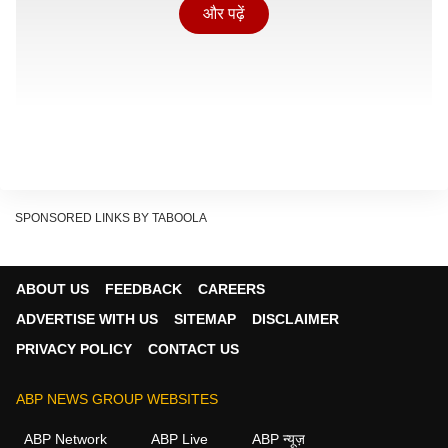
और पढ़ें
SPONSORED LINKS BY TABOOLA
ABOUT US
FEEDBACK
CAREERS
ADVERTISE WITH US
SITEMAP
DISCLAIMER
PRIVACY POLICY
CONTACT US
क्या है वायरल वीडियो में?
ABP NEWS GROUP WEBSITES
वायरल वीडियो में देखा जा सकता है कि एक शख्स सड़क पर स्कूटी
ABP Network
ABP Live
ABP न्यूज़
चला रहा है. आम तौर पर लोग स्कूटी चलाते समय हैंडल पकड़ते हैं