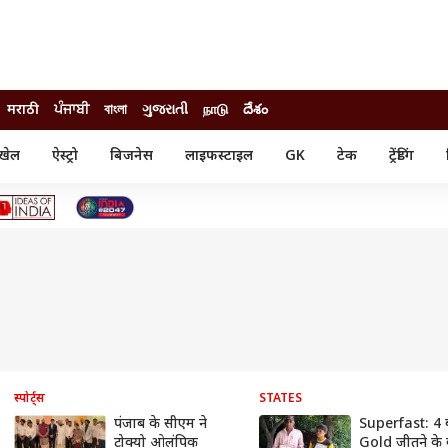
मराठी
ਪੰਜਾਬੀ
বাংলা
ગુજરાતી
நாடு
దేశం
खेल
ऐस्ट्रो
बिजनेस
लाइफस्टाइल
GK
टेक
ट्रेंडिंग
ंजन
ऑटो
खेल
ुड
कार
क्रिकेट
री सिनेमा
टेक्नोलॉजी
शिक्षा
ल सिनेमा
मोबाइल
रिजल्ट
्रिटीज
चैटजीपीटी
नौकरी
ी
गैजेट
वेब स्टोरीज
यूटिलिटी न्यूज़
कल्चर
फैक्ट चेक
स्पोर्ट्स
STATES
पंजाब के सीएम ने
Superfast: 4 
टोक्यो ओलंपिक
Gold जीतने के 