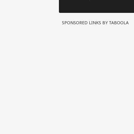
Nirahua, बोले- ‘आप
Hint का 
उसी के लायक हो’
SPONSORED LINKS BY TABOOLA
पर्सनल
टॉप
हॅलो गेस्ट
इंडिय
एडवर्टाइज विथ अस
प्राइवेसी पॉलिसी
कॉन्टैक्ट अस
सेंड फीडबैक