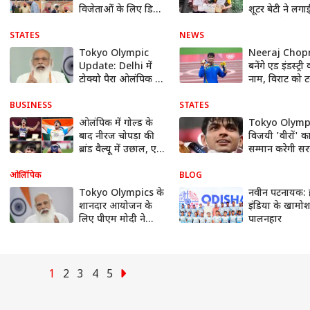
विजेताओं के लिए डिनर
शूटर बेटी ने लगा
का आयोजन किया,
सरकार से गुहार|
कैप्टन अमरिंदर ने खुद
Hindi News
STATES
NEWS
बनाया खाना
Tokyo Olympic
Neeraj Chop
Update: Delhi में
बनेंगे एड इंडस्ट्री
टोक्यो पैरा ओलंपिक के
नाम, विराट को 
एथलीटों से PM मोदी
देंगे?
करेंगे बात | Hindi
BUSINESS
STATES
News
ओलंपिक में गोल्ड के
Tokyo Olympi
बाद नीरज चोपड़ा की
विजयी 'वीरों' क
ब्रांड वैल्यू में उछाल, एड
सम्मान करेगी सर
गुरू पीयूष पांडेय बोले-
देखिए कैसी है
नीरज जैसे ब्रांड्स से न
तैयारियां?| ABP
ओलिंपिक
BLOG
हो स्पॉन्सरशिप की
Ganga Hindi
Tokyo Olympics के
नवीन पटनायक: 
तुलना
शानदार आयोजन के
इंडिया के खामो
लिए पीएम मोदी ने
पालनहार
जापान सरकार का
किया धन्यवाद, भारतीय
दल की भी तारीफ की
1
2
3
4
5