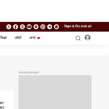
विज्ञापन के लिए संपर्क करें
शिक्षा
ऑटो
अन्य
बिजनेस
लाइफस्टाइल
पर्सनल फाइनेंस
स्वास्थ्य
स्टॉक मार्केट
ट्रैवल
म्यूचुअल फंड्स
फूड
क्रिप्टो
फैशन
आईपीओ
Health and Fitness
Advertisement
फोटो गैलरी
जनरल नॉलेज
वीडियो
बार
बाद