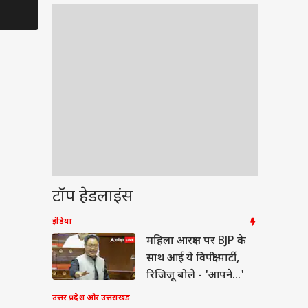
का सच बताया
Pawan Singh गुस्से में
Ranveer Sin
छोड़ गए शो
पीछे
टॉप हेडलाइंस
इंडिया
टी
महिला आरक्षण पर BJP के
साथ आई ये विपक्षी पार्टी,
रिजिजू बोले - 'आपने...'
उत्तर प्रदेश और उत्तराखंड