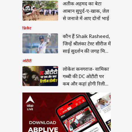
ेश कनगराज- वामिका
अतीक अहमद का बेटा
बी की DC ओटीटी पर कब
आबान सुपुर्द-ए-खाक, जेल
कहां होगी रिलीज,
ं-डिटेल्स
से जनाजे में आए दोनों भाई
क्रिकेट
कौन हैं Shaik Rasheed,
जिन्हें श्रीलंका टेस्ट सीरीज में
सी ड्राइवर बना कंपनी का
साई सुदर्शन की जगह मिल
 कर्मचारी, आज बड़े
पर
सकता है मौका?
ओटीटी
लोकेश कनगराज- वामिका
गब्बी की DC ओटीटी पर
कब और कहां होगी रिलीज,
जानें-डिटेल्स