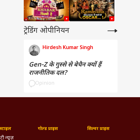
ट्रेडिंग ओपीनियन
Hirdesh Kumar Singh
Gen-Z के गुस्से से बेचैन क्यों हैं
राजनीतिक दल?
Opinion
्टाइल
गोल्ड प्राइस
सिल्वर प्राइस
टी न्यूज़