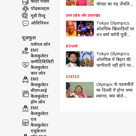
फोटो गैलरी
चोपड़ा का यह जैवलिन,
पॉडकास्ट्स
गिफ्ट देते हुए भारतीय
एथलीट ने कही यह
मूवी रिव्यू
उत्तर प्रदेश और उत्तराखंड
खास बात
ओपिनियन
Tokyo Olympics:
ओलंपिक खिलाड़ियों पर
धन वर्षा करेगी यूपी
यूजफुल
सरकार, आज लखनऊ
पर्सनल लोन
में होगा सम्मान समारोह
BIHAR
EMI
Tokyo Olympics:
कैलकुलेटर
ओलंपिक में बिहार की
कम्पैटिबिलिटी
भागीदारी नहीं होने पर
कैलकुलेटर
तेजस्वी यादव ने जताई
कार लोन
नाराजगी, कही ‘दिल की
STATES
EMI
बात’
Olympic के पदकवीरों
कैलकुलेटर
का दिल्ली में होगा भव्य
बीएमआई
स्वागत, क्या बोले
कैलकुलेटर
Varanasi के हॉकी
होम लोन
प्लेयर ललित के पैरेट्स
EMI
?
कैलकुलेटर
एज
कैलकुलेटर
एजुकेशन