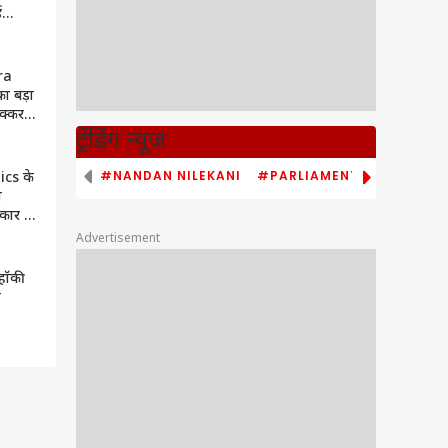
ई
ra
 का बड़ा
टक्कर
ट्रेंडिंग न्यूज
#NANDAN NILEKANI
#PARLIAMENT MONSOON S
cs के
ा
कार ,
Advertisement
हॉकी
श