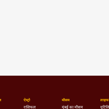
ज़
ऐस्ट्रो
मौसम
लाइफस
राशिफल
मुंबई का मौसम
यूटिलि