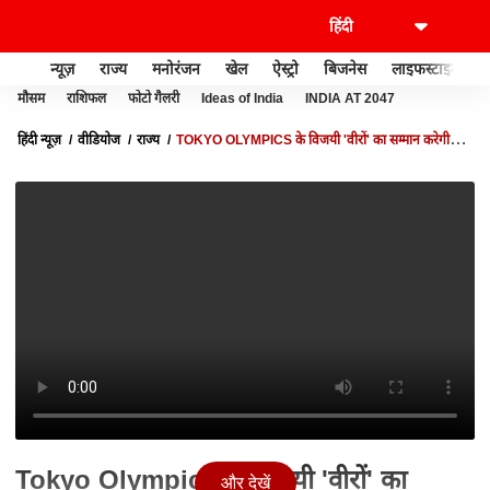
न्यूज़
राज्य
मनोरंजन
खेल
ऐस्ट्रो
बिजनेस
लाइफस्टाइल
मौसम
राशिफल
फोटो गैलरी
Ideas of India
INDIA AT 2047
हिंदी न्यूज़
वीडियोज
राज्य
TOKYO OLYMPICS के विजयी 'वीरों' का सम्मान करेगी
सरकार , देखिए कैसी है तैयारियां?| ABP GANGA HINDI
Tokyo Olympics के विजयी 'वीरों' का
और देखें