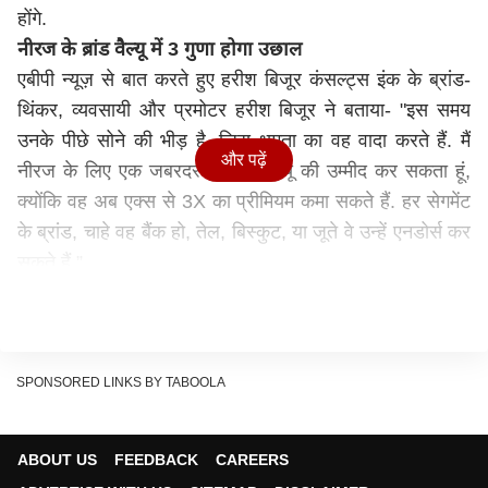
होंगे.
नीरज के ब्रांड वैल्यू में 3 गुणा होगा उछाल
एबीपी न्यूज़ से बात करते हुए हरीश बिजूर कंसल्ट्स इंक के ब्रांड-
थिंकर, व्यवसायी और प्रमोटर हरीश बिजूर ने बताया- "इस समय
उनके पीछे सोने की भीड़ है, जिस क्षमता का वह वादा करते हैं. मैं
और पढ़ें
नीरज के लिए एक जबरदस्त ब्रांड वैल्यू की उम्मीद कर सकता हूं,
क्योंकि वह अब एक्स से 3X का प्रीमियम कमा सकते हैं. हर सेगमेंट
के ब्रांड, चाहे वह बैंक हो, तेल, बिस्कुट, या जूते वे उन्हें एनडोर्स कर
सकते हैं.”
हालांकि, एड-गुरू पीयूष पांडेय का बिल्कुल अलग मानना है. पीयूष
पांडे, चीफ क्रिएटिव ऑफिसर वर्ल्डवाइड और एग्जीक्यूटिव चेयरमैन
इंडिया, ओगिल्वी ने एबीपी न्यूज को बताया- “नीरज जैसे ब्रांड्स से
स्पॉन्सरशिप को नहीं आंकना चाहिए और यही सबसे बड़ी गलती है जो
SPONSORED LINKS BY TABOOLA
हम करते हैं. हमें यह समझना होगा जो उन्होंने एथलीट के रूप में एक
एथलीट या फिर जेवलिन के लिए क्या किया है. नीरज ने तो झंडा गाड़
ABOUT US
FEEDBACK
CAREERS
दिया है और स्पॉन्सरशिप किसी भी तरह आएंगे. चुनौती ब्रांड नीरज