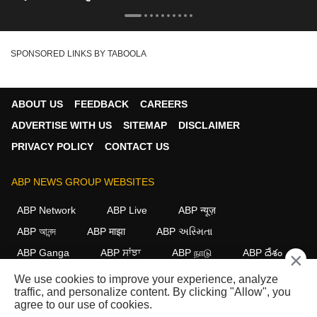
Oscar का सपोर्ट
SPONSORED LINKS BY TABOOLA
ABOUT US
FEEDBACK
CAREERS
ADVERTISE WITH US
SITEMAP
DISCLAIMER
PRIVACY POLICY
CONTACT US
ABP NEWS GROUP WEBSITES
ABP Network
ABP Live
ABP न्यूज़
ABP আনন্দ
ABP माझा
ABP અસ્મિતા
ABP Ganga
ABP ਸਾਂਝਾ
ABP நாடு
ABP దేశం
×
We use cookies to improve your experience, analyze
FOLLOW US
traffic, and personalize content. By clicking "Allow", you
agree to our use of cookies.