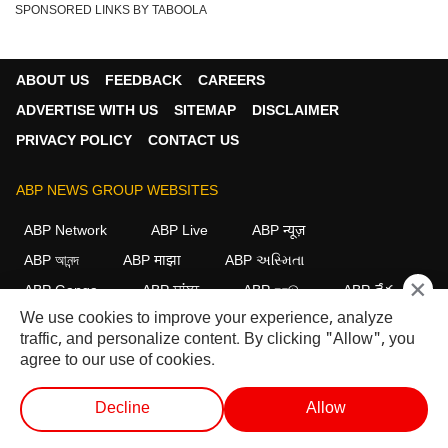
SPONSORED LINKS BY TABOOLA
ABOUT US
FEEDBACK
CAREERS
ADVERTISE WITH US
SITEMAP
DISCLAIMER
PRIVACY POLICY
CONTACT US
ABP NEWS GROUP WEBSITES
ABP Network
ABP Live
ABP न्यूज़
ABP আনন্দ
ABP माझा
ABP અસ્મિતા
×
ABP Ganga
ABP ਸਾਂਝਾ
ABP நாடு
ABP దేశం
We use cookies to improve your experience, analyze
FOLLOW US
traffic, and personalize content. By clicking "Allow", you
agree to our use of cookies.
Decline
Allow
This website follows the
DNPA Code of Ethics.
Copyright@2026.
All rights reserved.
वेब स्टोरीज
वीडियो
लाइव टीवी
शॉर्ट वीडियोज