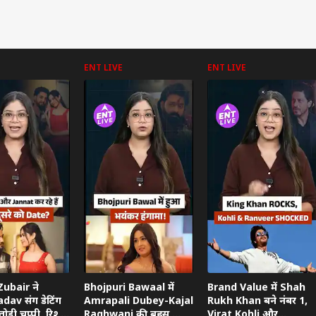
ENT LIVE
ENT LIVE
 कार्नर
 आर्टिकल्स
टॉप रील्स
ा
उत्तर प्रदेश और उत्तराखंड
क्रिकेट
हेल्थ
ubair ने
Bhojpuri Bawaal में
Brand Value में Shah
dav संग डेटिंग
Amrapali Dubey-Kajal
Rukh Khan बने नंबर 1,
ोड़ी चुप्पी, रिश्ते
Raghwani की बहस,
Virat Kohli और