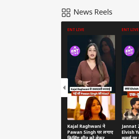
News Reels
ENT LIVE
ENT LIVE
पर्सनल
टॉप
हॅलो गेस्ट
इंडिय
एडवर्टाइज विथ अस
प्राइवेसी पॉलिसी
Kajal Raghwani ने
Jannat Z
कॉन्टैक्ट अस
Pawan Singh पर लगाए
Elvish Ya
किसिंग सीन को लेकर
रूमर्स पर त
सेंड फीडबैक