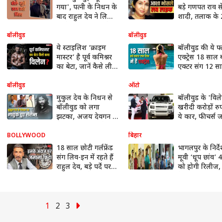
गया', पत्नी के निधन के
बड़े गणपत राव 
बाद राहुल देव ने लिया
शादी, तलाक के
था ब्रेक, वापस लौटने पर
साल बाद थामा थ
नहीं मिला काम
आरडी बर्मन का 
बॉलीवुड
बॉलीवुड
ये स्टाइलिश ‘क्राइम
बॉलीवुड की ये फ
मास्टर’ है पूर्व कमिश्नर
एक्ट्रेस 18 साल ब
का बेटा, जानें कैसे ली
एक्टर संग 12 स
फिल्मों में एंट्री
लिव इन में काट 
जिंदगी
बॉलीवुड
ऑटो
मुकुल देव के निधन से
बॉलीवुड के 'विले
बॉलीवुड को लगा
खरीदी करोड़ों रु
झटका, अजय देवगन से
ये कार, फीचर्स
लेकर मनोज बाजपेयी
उड़ जाएंगे होश
तक हुए भावुक
BOLLYWOOD
बिहार
18 साल छोटी गर्लफ्रेंड
भागलपुर के निर्
संग लिव-इन में रहते हैं
मूवी ‘धूप छांव’ 
राहुल देव, बड़े पर्दे पर
को होगी रिलीज,
'क्राइम' करके हासिल
के इस गंभीर टॉ
की पहचान
भी बना रहे हैं फि
1
2
3