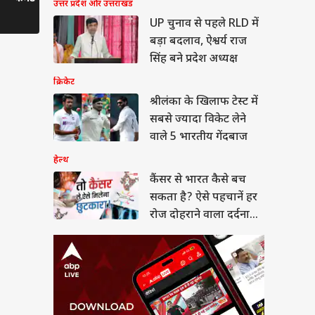
उत्तर प्रदेश और उत्तराखंड
र से भारत कैसे बच
Upp 2 का फिनाले
सबसे बड़ी
 है? ऐसे पहचानें हर
UP चुनाव से पहले RLD में
Controversies
दोहराने वाला दर्दनाक
या
बड़ा बदलाव, ऐश्वर्य राज
सिंह बने प्रदेश अध्यक्ष
क्रिकेट
श्रीलंका के खिलाफ टेस्ट में
सबसे ज्यादा विकेट लेने
A पर US के सांसद की
पणी पर भड़का भारत, 'ये
वाले 5 भारतीय गेंदबाज
रा आंतरिक मामला'
हेल्थ
कैंसर से भारत कैसे बच
सकता है? ऐसे पहचानें हर
रोज दोहराने वाला दर्दनाक
सच