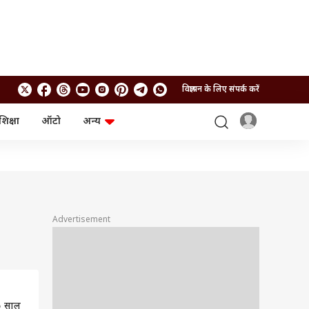
विज्ञापन के लिए संपर्क करें
शिक्षा
ऑटो
अन्य
बिजनेस
लाइफस्टाइल
पर्सनल फाइनेंस
स्वास्थ्य
स्टॉक मार्केट
ट्रैवल
म्यूचुअल फंड्स
फूड
क्रिप्टो
फैशन
आईपीओ
Health and Fitness
Advertisement
फोटो गैलरी
जनरल नॉलेज
वीडियो
5 साल