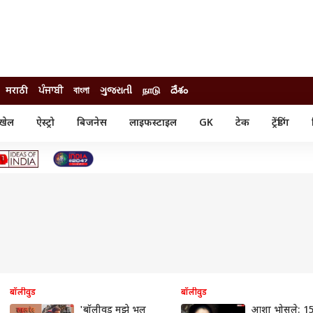
मराठी
ਪੰਜਾਬੀ
বাংলা
ગુજરાતી
நாடு
దేశం
खेल
ऐस्ट्रो
बिजनेस
लाइफस्टाइल
GK
टेक
ट्रेंडिंग
ंजन
ऑटो
खेल
ुड
कार
क्रिकेट
री सिनेमा
टेक्नोलॉजी
शिक्षा
ल सिनेमा
मोबाइल
रिजल्ट
्रिटीज
चैटजीपीटी
नौकरी
ी
गैजेट
वेब स्टोरीज
यूटिलिटी न्यूज़
कल्चर
फैक्ट चेक
बॉलीवुड
बॉलीवुड
'बॉलीवुड मुझे भूल
आशा भोसले: 1