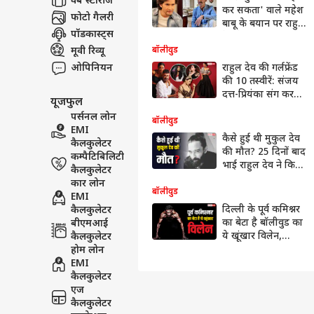
वेब स्टोरीज
कर सकता' वाले महेश
फोटो गैलरी
बाबू के बयान पर राहुल
पॉडकास्ट्स
देव ने किया रिएक्ट,
बोले- उन्हें जुबान नहीं
मूवी रिव्यू
बॉलीवुड
आती
ओपिनियन
राहुल देव की गर्लफ्रेंड
की 10 तस्वीरें: संजय
दत्त-प्रियंका संग कर
यूजफुल
चुकी हैं काम
पर्सनल लोन
बॉलीवुड
EMI
कैसे हुई थी मुकुल देव
कैलकुलेटर
की मौत? 25 दिनों बाद
कम्पैटिबिलिटी
भाई राहुल देव ने किया
कैलकुलेटर
खुलासा
कार लोन
बॉलीवुड
EMI
दिल्ली के पूर्व कमिश्नर
कैलकुलेटर
का बेटा है बॉलीवुड का
बीएमआई
ये खूंखार विलेन,
कैलकुलेटर
पहचाना ?
होम लोन
EMI
कैलकुलेटर
एज
कैलकुलेटर