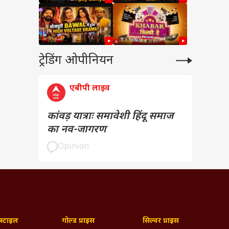
ट्रेडिंग ओपीनियन
एबीपी लाइव
कांवड़ यात्राः समावेशी हिंदू समाज
का नव-जागरण
Opinion
्टाइल
गोल्ड प्राइस
सिल्वर प्राइस