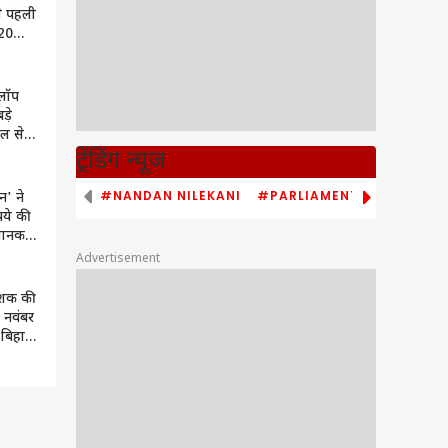
से पहली
 20
ा
हाथ
्लॉप
ड़े
ाल से
रही
ट्रेंडिंग न्यूज
#NANDAN NILEKANI
#PARLIAMENT MONSOON S
न' ने
पये की
 जानकर
Advertisement
देशक की
4 नवंबर
 बिहार
पिक पर
ल्म