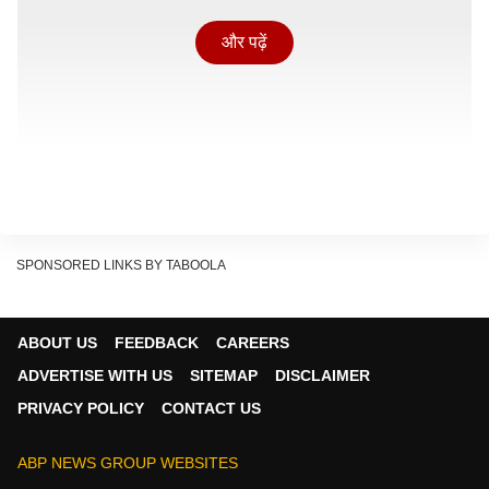
और पढ़ें
SPONSORED LINKS BY TABOOLA
ABOUT US
FEEDBACK
CAREERS
ADVERTISE WITH US
SITEMAP
DISCLAIMER
'महेश बाबू को हिंदी जुबान नहीं आती'
PRIVACY POLICY
CONTACT US
राहुल देव ने 2002 में आई वेस्टर्न एक्शन-कॉमेडी फिल्म टक्करि दॊंग
(Takkari Donga) में महेश बाबू के साथ काम किया था. उन्होंने
ABP NEWS GROUP WEBSITES
हिंदी रश को दिए इंटरव्यू में महेश बाबू और निर्देशक त्रिविक्रम