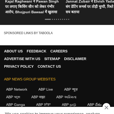
Kajal Raghwani ने Pawan Singh
Jannat Zubair ने Elvish Yad
पर लगाए किसिंग सीन को लेकर गंभीर
संग डेटिंग रूमर्स पर तोड़ी चुप्पी, रिश्त
आरोप, Bhojpuri Bawaal में खुलासा
सच बताया
SPONSORED LINKS BY TABOOLA
ABOUT US
FEEDBACK
CAREERS
ADVERTISE WITH US
SITEMAP
DISCLAIMER
PRIVACY POLICY
CONTACT US
ABP NEWS GROUP WEBSITES
ABP Network
ABP Live
ABP न्यूज़
ABP আনন্দ
ABP माझा
ABP અસ્મિતા
ABP Ganga
ABP ਸਾਂਝਾ
ABP நாடு
ABP దేశం
×