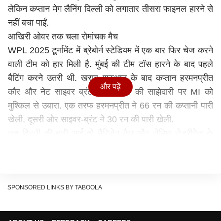
लेकिन कप्तान मेग लैनिंग दिल्ली को लगातार तीसरा फाइनल हारने से
नहीं बचा पाईं.
आखिरी ओवर तक चला रोमांचक मैच
WPL 2025 टूर्नामेंट में ब्रेबोर्न स्टेडियम में एक बार फिर चेज करने
वाली टीम को हार मिली है. मुंबई की टीम टॉस हारने के बाद पहले
बैटिंग करने उतरी थी. खराब शुरुआत के बाद कप्तान हरमनप्रीत
और पढ़ें
कौर और नेट साइवर ब्रंट ने 89 रनों की साझेदारी पर MI को
मुश्किल से उबारा. एक तरफ हरमनप्रीत ने 66 रन की कप्तानी पारी
खेली, दूसरी ओर साइवर-ब्रंट ने 30 रन की पारी खेली.
जब दिल्ली की बारी आई तो मैरिजेन कैप और जेमिमा रोड्रीगेज के
अलावा कोई बड़ी पारी नहीं खेल पाया. कैप ने 40 रन और रोड्रीगेज
ने 30 रन की पारी खेली. उनके अलावा निकी प्रसाद अंत तक
क्रीज पर टिकी रहीं. आलम यह था कि दिल्ली के पास केवल एक
विकेट बाकी था और उसे जीत के लिए 14 रन बनाने थे. दिल्ली एक-
SPONSORED LINKS BY TABOOLA
एक रन लेती रही, नतीजन लक्ष्य 1 गेंद में 10 रन का हो चला.
आखिरी गेंद पर केवल 1 रन आया, जिससे मुंबई ने यह मुकाबला 8