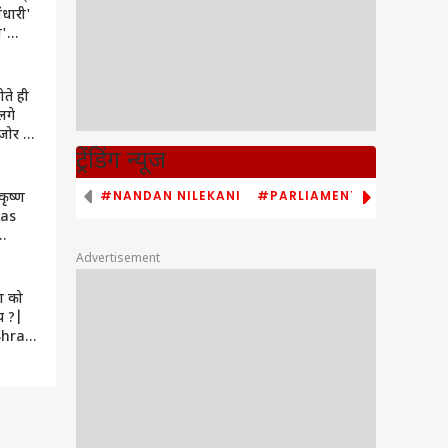
ंधारी'
ी'
ार
ोते ही
लगे
जोर से
ा क्या
ट्रेंडिंग न्यूज
ें
#NANDAN NILEKANI
#PARLIAMENT MONSOON S
ीकृष्ण
was
hlila
Advertisement
Live
्ण को
ाप ?|
Shrap
ve