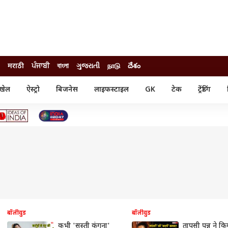
मराठी
ਪੰਜਾਬੀ
বাংলা
ગુજરાતી
நாடு
దేశం
खेल
ऐस्ट्रो
बिजनेस
लाइफस्टाइल
GK
टेक
ट्रेंडिंग
ंजन
ऑटो
खेल
ुड
कार
क्रिकेट
री सिनेमा
टेक्नोलॉजी
शिक्षा
ल सिनेमा
मोबाइल
रिजल्ट
्रिटीज
चैटजीपीटी
नौकरी
ी
गैजेट
वेब स्टोरीज
यूटिलिटी न्यूज़
कल्चर
फैक्ट चेक
बॉलीवुड
बॉलीवुड
कभी 'सस्ती कंगना'
तापसी पन्नू ने क