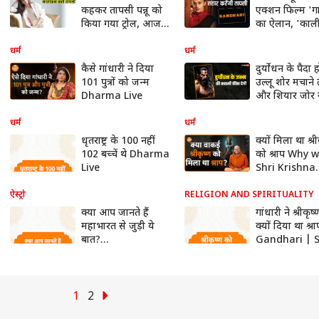
कहकर तापसी पन्नू को
एक्शन फिल्म 'गा
किया गया ट्रोल, आज
का ऐलान, 'काल
खरीदा करोड़ों का घर
बनकर करेंगी संह
धर्म
धर्म
कैसे गांधारी ने दिया
दुर्योधन के पैदा ह
101 पुत्रों को जन्म
उल्लू शोर मचाने 
Dharma Live
और शियार जोर 
रोने लगे, और क्य
हुए अपशकुन, जान
धर्म
धर्म
धृतराष्ट्र के 100 नहीं
क्यों मिला था श्र
102 बच्चें थे Dharma
को श्राप Why 
Live
Shri Krishna
cursed Amog
Das Dharma 
ऐस्ट्रो
RELIGION AND SPIRITUALITY
क्या आप जानते हैं
गांधारी ने श्रीकृष
महाभारत से जुड़ी ये
क्यों दिया था श्र
बात?
Gandhari | 
Mahabharata
| Dharma Li
Dharma Live
1
2