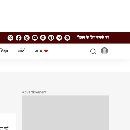
विज्ञापन के लिए संपर्क करें
शिक्षा
ऑटो
अन्य
बिजनेस
लाइफस्टाइल
पर्सनल फाइनेंस
स्वास्थ्य
स्टॉक मार्केट
ट्रैवल
म्यूचुअल फंड्स
फूड
क्रिप्टो
फैशन
आईपीओ
Health and Fitness
Advertisement
फोटो गैलरी
जनरल नॉलेज
वीडियो
िया नई