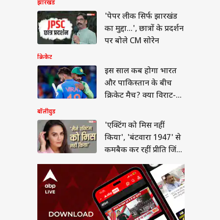
टिंग को मिस नहीं
झारखंड
', 'बंटवारा 1947' से
'पेपर लीक सिर्फ झारखंड
क कर रहीं प्रीति जिंटा,
या
पर 'टॉर्चर' को लेकर
का मुद्दा...', छात्रों के प्रदर्शन
ये
पर बोले CM सोरेन
क्रिकेट
इस साल कब होगा भारत
ा आपमें हिम्मत है कि...',
और पाकिस्तान के बीच
िकार्जुन खरगे का
क्रिकेट मैच? क्या विराट-
यसभा में किरेन रिजिजू
ैलेंज
रोहित दिखेंगे एक्शन में?
बॉलीवुड
'एक्टिंग को मिस नहीं
किया', 'बंटवारा 1947' से
कमबैक कर रहीं प्रीति जिंटा,
सेट पर 'टॉर्चर' को लेकर
कहा ये