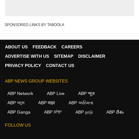
SPONSORED LINKS BY TABOOLA
ABOUT US
FEEDBACK
CAREERS
ADVERTISE WITH US
SITEMAP
DISCLAIMER
PRIVACY POLICY
CONTACT US
ABP NEWS GROUP WEBSITES
ABP Network
ABP Live
ABP न्यूज़
ABP আনন্দ
ABP माझा
ABP અસ્મિતા
ABP Ganga
ABP ਸਾਂਝਾ
ABP நாடு
ABP దేశం
×
FOLLOW US
We use cookies to improve your experience, analyze
traffic, and personalize content. By clicking "Allow", you
agree to our use of cookies.