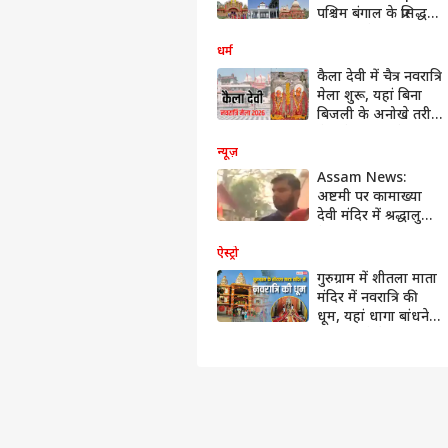
पश्चिम बंगाल के प्रसिद्ध
मंदिर, चौथे नंबर वाला
तो है विश्व का सबसे बड़ा
धर्म
मंदिर
कैला देवी में चैत्र नवरात्रि
मेला शुरू, यहां बिना
बिजली के अनोखे तरीके
से होते हैं माता के दर्शन
न्यूज़
Assam News:
अष्टमी पर कामाख्या
देवी मंदिर में श्रद्धालुओं
ने की पूजा-अर्चना
|ABP NEWS
ऐस्ट्रो
SHORTS
गुरुग्राम में शीतला माता
मंदिर में नवरात्रि की
धूम, यहां धागा बांधने
से पूरी होते है मनोरथ!