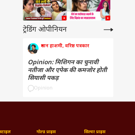
ट्रेडिंग ओपीनियन
रुमान हाशमी, वरिष्ठ पत्रकार
Opinion: मिशिगन का चुनावी
नतीजा और एपेक की कमजोर होती
सियासी पकड़
Opinion
्टाइल
गोल्ड प्राइस
सिल्वर प्राइस