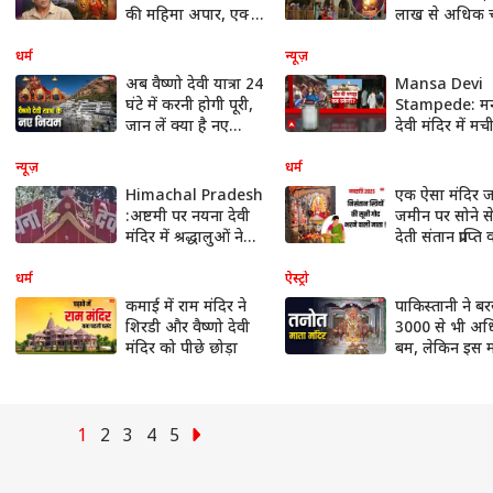
की महिमा अपार, एक्टर
लाख से अधिक च
अक्षय कुमार ने सुनाया
दर्ज हुआ नया रिक
चमत्कारी अनुभव
धर्म
न्यूज़
अब वैष्णो देवी यात्रा 24
Mansa Devi
घंटे में करनी होगी पूरी,
Stampede: म
जान लें क्या है नए
देवी मंदिर में मच
नियम
भगदड़ में हुई 6 म
का जिम्मेदार कौ
न्यूज़
धर्म
Himachal Pradesh
एक ऐसा मंदिर ज
:अष्टमी पर नयना देवी
जमीन पर सोने स
मंदिर में श्रद्धालुओं ने
देती संतान प्राप्त
की पूजा अर्चना |ABP
क्या है रहस्य ?
NEWS SHORTS
धर्म
ऐस्ट्रो
कमाई में राम मंदिर ने
पाकिस्तानी ने ब
शिरडी और वैष्णो देवी
3000 से भी अ
मंदिर को पीछे छोड़ा
बम, लेकिन इस म
को नहीं आई एक
खरोंच
1
2
3
4
5