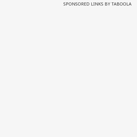
SPONSORED LINKS BY TABOOLA
पर्सनल
टॉप
हॅलो गेस्ट
इंडिय
एडवर्टाइज विथ अस
प्राइवेसी पॉलिसी
कॉन्टैक्ट अस