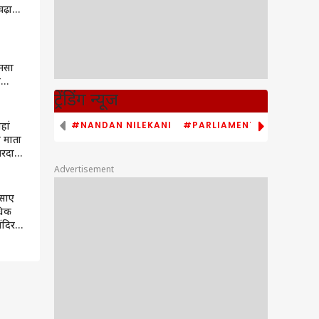
ढ़ावा,
ॉर्ड !
नसा
ी
ौतों
ट्रेंडिंग न्यूज
न?
#NANDAN NILEKANI
#PARLIAMENT MONSOON S
हां
े माता
ि वरदान!
Advertisement
रसाए
धिक
ंदिर
 भी