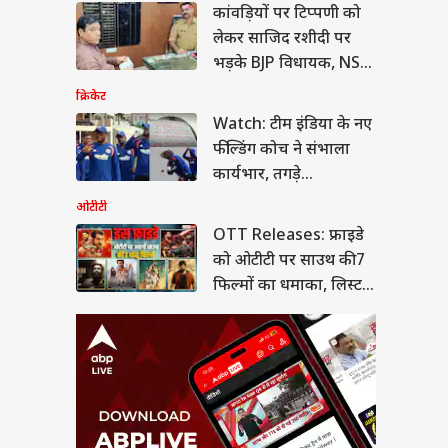
कांवड़ियों पर टिप्पणी को
 Releases: फ्राइडे
ओटीटी पर साउथ की 7
लेकर साजिद रशीदी पर
मों का धमाका, लिस्ट में
या
भड़के BJP विधायक, NSA
निन' समेत और कौन
लगाने की मांग
क्रिकेट
Watch: टीम इंडिया के नए
फील्डिंग कोच ने संभाला
ीत दीपके ने CJP में
कार्यभार, तगड़े
ये बड़ा पद, 13 नेताओं
कॉम्पिटिशन से की शुरुआत
ओटीटी
्या मिला?
OTT Releases: फ्राइडे
को ओटीटी पर साउथ की 7
फिल्मों का धमाका, लिस्ट में
'लेनिन' समेत और कौन