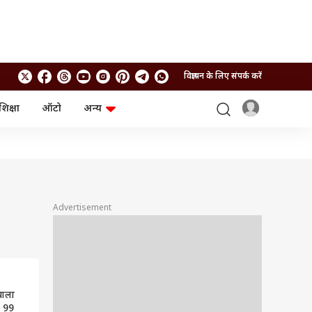
विज्ञापन के लिए संपर्क करें
शिक्षा
ऑटो
अन्य
बिजनेस
लाइफस्टाइल
पर्सनल फाइनेंस
स्वास्थ्य
स्टॉक मार्केट
ट्रैवल
म्यूचुअल फंड्स
फूड
क्रिप्टो
फैशन
आईपीओ
Health and Fitness
Advertisement
फोटो गैलरी
जनरल नॉलेज
वीडियो
्वाला
़ा 99