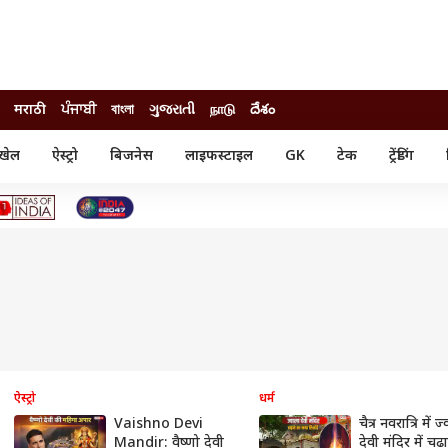
मराठी
ਪੰਜਾਬੀ
বাংলা
ગુજરાતી
நாடு
దేశం
खेल
ऐस्ट्रो
बिजनेस
लाइफस्टाइल
GK
टेक
ट्रेंडिंग
ंजन
ऑटो
खेल
ुड
कार
क्रिकेट
री सिनेमा
टेक्नोलॉजी
शिक्षा
ल सिनेमा
मोबाइल
रिजल्ट
्रिटीज
चैटजीपीटी
नौकरी
ी
गैजेट
वेब स्टोरीज
यूटिलिटी न्यूज़
कल्चर
फैक्ट चेक
ऐस्ट्रो
धर्म
Vaishno Devi
चैत्र नवरात्रि में ज
Mandir: वैष्णो देवी
देवी मंदिर में चढ