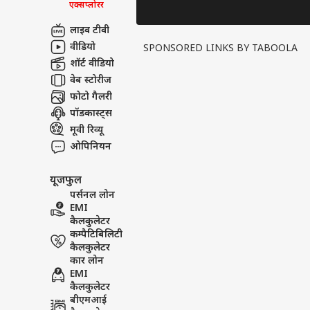
Rai ने बताया मजेदार
Aaradhy
एक्सप्लोरर
किस्सा
ABP NE
लाइव टीवी
वीडियो
SPONSORED LINKS BY TABOOLA
शॉर्ट वीडियो
वेब स्टोरीज
फोटो गैलरी
पॉडकास्ट्स
मूवी रिव्यू
ओपिनियन
यूजफुल
पर्सनल लोन
EMI
कैलकुलेटर
कम्पैटिबिलिटी
कैलकुलेटर
कार लोन
EMI
कैलकुलेटर
बीएमआई