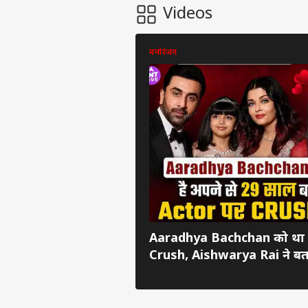
Videos
मनोरंजन
पर्सनल
टॉप
हॅलो गेस्ट
इंडिय
Aaradhya Bachchan को था 
एडवर्टाइज विथ अस
Crush, Aishwarya Rai ने बता
प्राइवेसी पॉलिसी
कॉन्टैक्ट अस
सेंड फीडबैक