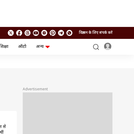
विज्ञापन के लिए संपर्क करें
शिक्षा
ऑटो
अन्य
बिजनेस
लाइफस्टाइल
पर्सनल फाइनेंस
स्वास्थ्य
स्टॉक मार्केट
ट्रैवल
म्यूचुअल फंड्स
फूड
क्रिप्टो
फैशन
आईपीओ
Health and Fitness
Advertisement
फोटो गैलरी
जनरल नॉलेज
वीडियो
स से
थीं