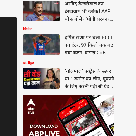
माल' एक्ट्रेस के ऊपर
भूषण
अरविंद केजरीवाल का
 करोड़ का लोन, चुकाने
इंस्टाग्राम भी ब्लॉक! AAP
िए करनी पड़ी सी ग्रेड
या
ें
चीफ बोले- 'मोदी सरकार
के सामने घुटने न टेके
क्रिकेट
META'
हर्षित राणा पर चला BCCI
का हंटर, 97 किलो तक बढ़
यसभा में किस बात पर
गया वजन, वापस CoE
न रिजिजू से भिड़ गए
, बोले- 'ये मेरा
भेजा
बॉलीवुड
कार...'
'गोलमाल' एक्ट्रेस के ऊपर
था 1 करोड़ का लोन, चुकाने
के लिए करनी पड़ी सी ग्रेड
फिल्में