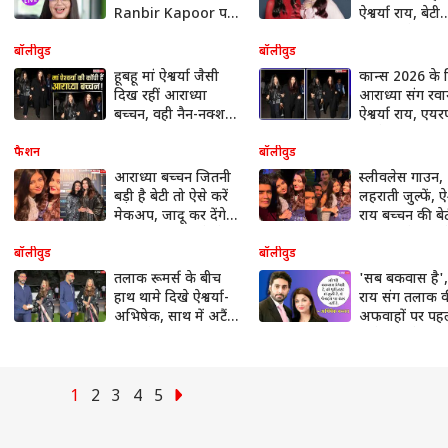
Ranbir Kapoor पर
ऐश्वर्या राय, बेटी
Crush, Aishwarya
आराध्या ने कर द
Rai ने बताया मजेदार
ऐसा रिएक्ट, वीड
बॉलीवुड
बॉलीवुड
किस्सा
वायरल
हूबहू मां ऐश्वर्या जैसी
कान्स 2026 के 
दिख रहीं आराध्या
आराध्या संग रवान
बच्चन, वही नैन-नक्श,
ऐश्वर्या राय, एयरप
वही चाल-ढाल, कान्स
मां-बेटी का दिखा
जाती तस्वीरें वायरल
स्टाइलिश अंदाज
फैशन
बॉलीवुड
आराध्या बच्चन जितनी
स्लीवलेस गाउन,
बड़ी है बेटी तो ऐसे करें
लहराती जुल्फें, ऐश्
मेकअप, जादू कर देंगे
राय बच्चन की बे
बिग बी की पोती के ये
आराध्या के इस
लुक्स
वाले लुक ने लूटी
बॉलीवुड
बॉलीवुड
लाइमलाइट
तलाक रूमर्स के बीच
'सब बकवास है', ऐ
हाथ थामे दिखे ऐश्वर्या-
राय संग तलाक 
अभिषेक, साथ में अटैंड
अफवाहों पर पह
किया बेटी आराध्या का
बोले अभिषेक बच
स्कूल फंक्शन
1
2
3
4
5