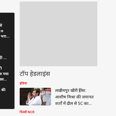
से
ce
 भरा
n
ी थी
ी
टॉप हेडलाइंस
ा गया
 उसका
इंडिया
वुड
 की
लखीमपुर खीरी हिंसा:
आशीष मिश्रा की जमानत
शर्तों में ढील से SC का
इनकार, क्या बोले प्रशांत
दिल्ली NCR