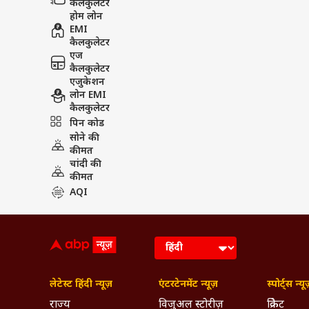
कैलकुलेटर
होम लोन
EMI
कैलकुलेटर
एज
कैलकुलेटर
एजुकेशन
लोन EMI
कैलकुलेटर
पिन कोड
सोने की
कीमत
चांदी की
कीमत
AQI
लेटेस्ट हिंदी न्यूज़
एंटरटेनमेंट न्यूज़
स्पोर्ट्स न्यू
राज्य
विजुअल स्टोरीज़
क्रिकेट