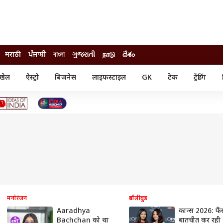
मराठी
ਪੰਜਾਬੀ
বাংলা
ગુજરાતી
நாடு
దేశం
खेल
ऐस्ट्रो
बिजनेस
लाइफस्टाइल
GK
टेक
ट्रेंडिंग
ंजन
ऑटो
खेल
ुड
कार
क्रिकेट
री सिनेमा
टेक्नोलॉजी
शिक्षा
ल सिनेमा
मोबाइल
रिजल्ट
्रिटीज
चैटजीपीटी
नौकरी
ी
गैजेट
वेब स्टोरीज
यूटिलिटी न्यूज़
कल्चर
फैक्ट चेक
मनोरंजन
बॉलीवुड
Aaradhya
कान्स 2026: फैं
Bachchan को था
बातचीत कर रही 