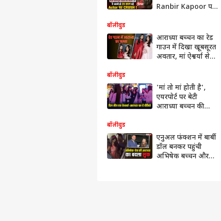
Ranbir Kapoor पर
Crush, Aishwarya
Rai ने बताया मजेदार
बॉलीवुड
किस्सा
आराध्या बच्चन का रेड
गाउन में दिखा खूबसूरत
अवतार, मां ऐश्वर्या से
साथ कान्स में लूटी
लाइमलाइट
बॉलीवुड
'मां तो मां होती है',
एयरपोर्ट पर बेटी
आराध्या बच्चन की
वीडियो बनाती दिखीं
ऐश्वर्या राय
बॉलीवुड
एनुअल फंक्शन में बार्बी
डॉल बनकर पहुंची
अभिषेक बच्चन और
ऐश्वर्या राय की लाडली,
देखें तस्वीरें