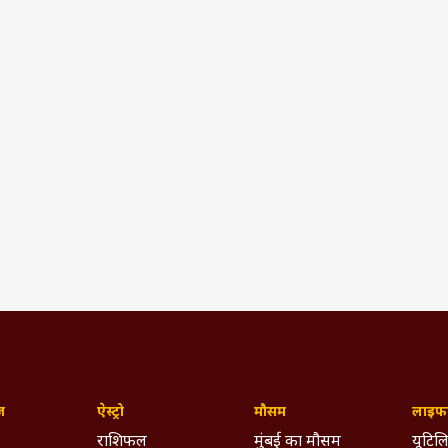
ज़
ऐस्ट्रो
मौसम
लाइफस
राशिफल
मुंबई का मौसम
यूटिलि