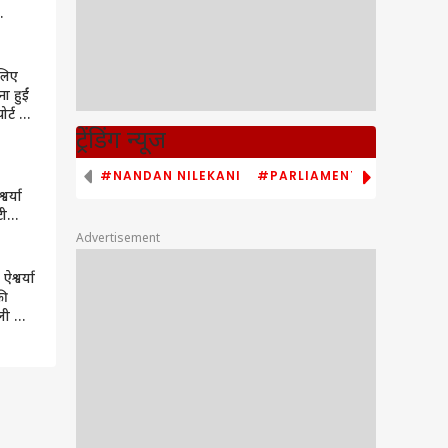
िया
ियो
लिए
ा हुईं
ोर्ट पर
ट्रेंडिंग न्यूज
#NANDAN NILEKANI
#PARLIAMENT MONSOON S
वर्या
टी
 मेकअप
Advertisement
श्वर्या
की
ली बार
्चन