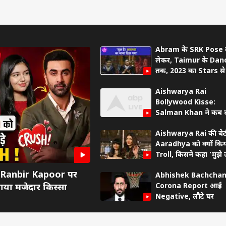
Abram के SRK Pose 
लेकर, Taimur के Dan
तक, 2023 का Stars से
हुआ Annual Functio
Aishwarya Rai
Bollywood Kisse:
 कार्नर
Salman Khan ने कब द
छत से कूदने की धमकी ?
Aishwarya Rai की बेट
 आर्टिकल्स
टॉप रील्स
Aaradhya को क्यों किय
Troll, किसने कहा 'मुझे
माथा दिखाओ' ?
ा
दिल्ली NCR
क्रिकेट
बॉली
Ranbir Kapoor पर
Abhishek Bachchan
Corona Report आई
या मजेदार किस्सा
Negative, लौैटे घर