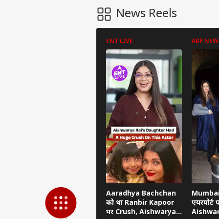
लखीम
अबाउट अस
आशी
News Reels
शर्तो
इंडिय
करियर्स
इनका
भूष
ENT LIVE
ABP NEW
Gen 
की भ
LOGIN
को प
Aaradhya Bachchan
Mumbai 
को था Ranbir Kapoor
एयरपोर्ट प
पर Crush, Aishwarya
Aishwar